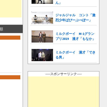
ん」
ジャルジャル コント「激
烈少年ばびーぶべぼー」
順
ミルクボーイ M-1グラン
プリ2019 漫才「もなか」
ミルクボーイ 漫才「でき
る男」
-----スポンサーリンク-----