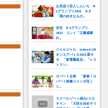
お見送り芸人しんいち R-
1グランプリ2022 ネタ
「僕の好きなもの」
吉住 R-1グランプリ
2022 コント「正義感暴
れ」
ジャルジャル Indeed CM
オンエアバトル2022 新ネ
タ 「家電量販店」「レス
トラン」
ロバート企画 「新春！ロ
バート想像ジャンボ宝く
じ」
スクールゾーン俵山×スカ
チャン 「大技を決めそう