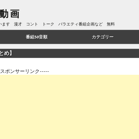
動画
ています 漫才 コント トーク バラエティ番組企画など 無料
番組50音順
カテゴリー
あ行
トーク
とめ】
か行
漫才
---スポンサーリンク-----
さ行
コント
た行
番組企画
は行
歌・リズムネタ
や行
漫談
ら行
ものまね