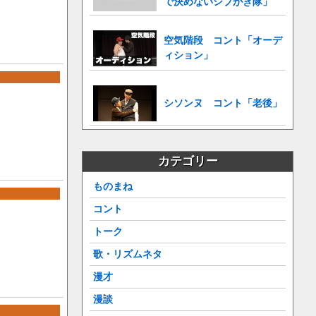
で決めないシブがき隊」
空気階段 コント「オーデ
ィション」
シソンヌ コント「老後」
カテゴリー
ものまね
コント
トーク
歌・リズムネタ
漫才
漫談