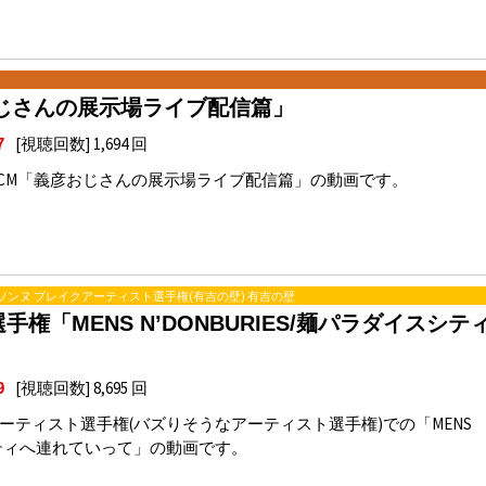
じさんの展示場ライブ配信篇」
[視聴回数] 1,694 回
7
CM「義彦おじさんの展示場ライブ配信篇」の動画です。
ンヌ) シソンヌ ブレイクアーティスト選手権(有吉の壁) 有吉の壁
「MENS N’DONBURIES/麺パラダイスシテ
[視聴回数] 8,695 回
9
ーティスト選手権(バズりそうなアーティスト選手権)での「MENS
イスシティへ連れていって」の動画です。