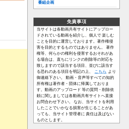
番組企画
免責事項
当サイトは各動画共有サイトにアップロー
ドされている動画を紹介し、個人で 楽しむ
ことを目的に運営しております。著作権侵
害を目的とするものではありません。 著作
権等、何らかの権利を侵害するおそれがあ
る場合は、直ちにリンクの削除等の対応を
致しますので該当する項目、並びに該当す
る恐れのある項目を明記の上、
こちら
より
御連絡下さい。 動画・音声等すべての知的
所有権は著作者・団体に帰属しておりま
す。動画のアップロード 等の質問・削除依
頼に関しましては各動画共有サイトへ直接
お問合わせ下さい。 なお、当サイトを利用
したことでいかなる損害が生じることがあ
っても、当サイト管理者に 責任は及ばない
ものとします。