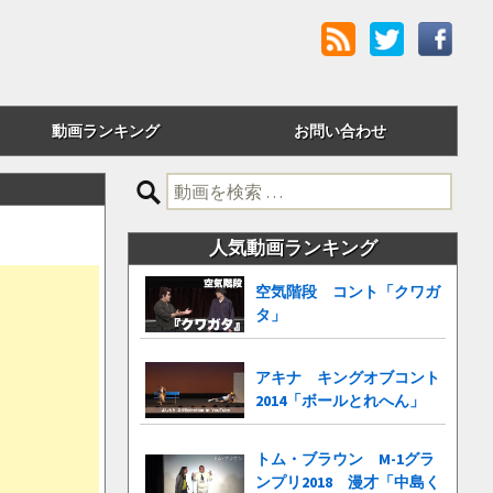
動画ランキング
お問い合わせ
評価順
検
索:
24時間アクセス
人気動画ランキング
週間アクセス
空気階段 コント「クワガ
タ」
月間アクセス
累計アクセス
アキナ キングオブコント
2014「ボールとれへん」
トム・ブラウン M-1グラ
ンプリ2018 漫才「中島く