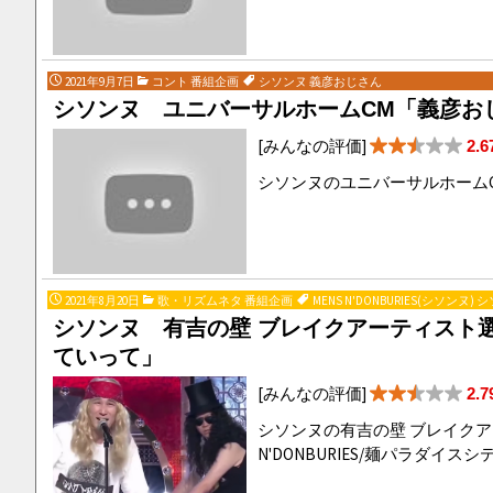
2021年9月7日
コント 番組企画
シソンヌ 義彦おじさん
シソンヌ ユニバーサルホームCM「義彦お
[みんなの評価]
2.6
シソンヌのユニバーサルホーム
2021年8月20日
歌・リズムネタ 番組企画
MENS N'DONBURIES(シソ
シソンヌ 有吉の壁 ブレイクアーティスト選手権
ていって」
[みんなの評価]
2.7
シソンヌの有吉の壁 ブレイクア
N'DONBURIES/麺パラダ