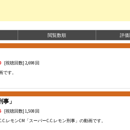
わ行
大喜利
閲覧数順
評価
[視聴回数] 2,698 回
0
画です。
刑事」
[視聴回数] 1,508 回
6
C.レモンCM「スーパーC.C.レモン刑事」の動画です。