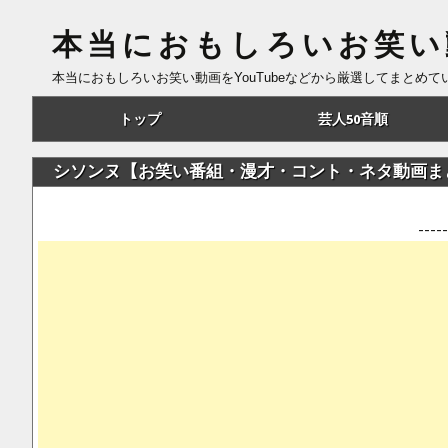
本当におもしろいお笑い
本当におもしろいお笑い動画をYouTubeなどから厳選してまとめ
コ
トップ
芸人50音順
ン
テ
あ行
シソンヌ【お笑い番組・漫才・コント・ネタ動画ま
ン
ツ
か行
--
へ
さ行
移
動
た行
な行
は行
ま行