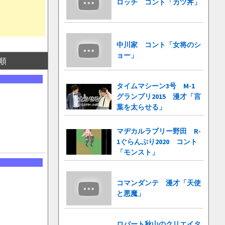
ロッチ コント「カツ丼」
中川家 コント「女将のシ
ョー」
順
タイムマシーン3号 M-1
グランプリ2015 漫才「言
葉を太らせる」
マヂカルラブリー野田 R-
1ぐらんぷり2020 コント
「モンスト」
コマンダンテ 漫才「天使
と悪魔」
ロバート秋山のクリエイタ