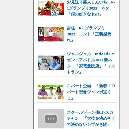
お見送り芸人しんいち R-
1グランプリ2022 ネタ
「僕の好きなもの」
吉住 R-1グランプリ
2022 コント「正義感暴
れ」
ジャルジャル Indeed CM
オンエアバトル2022 新ネ
タ 「家電量販店」「レス
トラン」
ロバート企画 「新春！ロ
バート想像ジャンボ宝く
じ」
スクールゾーン俵山×スカ
チャン 「大技を決めそう
で決めないシブがき隊」