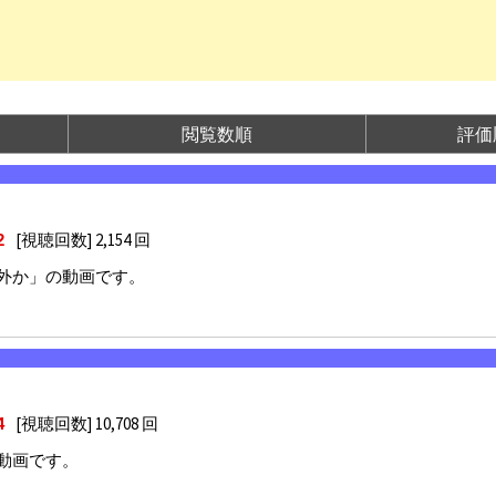
わ行
大喜利
閲覧数順
評価
[視聴回数] 2,154 回
2
外か」の動画です。
[視聴回数] 10,708 回
4
動画です。