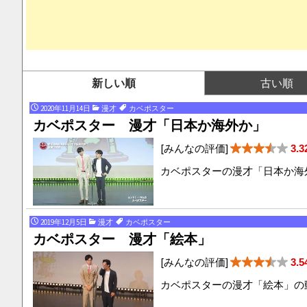
や行
ら行
わ行
新しい順
古い順
2020年11月14日
漫才
カベポスター
カベポスター 漫才「日本か海外か」
[みんなの評価]
3.3
カベポスターの漫才「日本か海
2019年12月5日
漫才
カベポスター
カベポスター 漫才「絵本」
[みんなの評価]
3.5
カベポスターの漫才「絵本」の