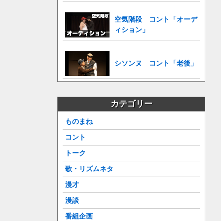
空気階段 コント「オーデ
ィション」
シソンヌ コント「老後」
カテゴリー
ものまね
コント
トーク
歌・リズムネタ
漫才
漫談
番組企画