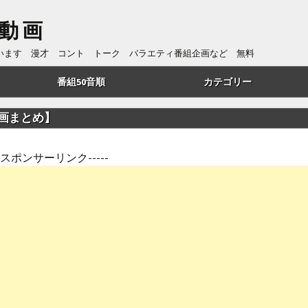
動画
ています 漫才 コント トーク バラエティ番組企画など 無料
番組50音順
カテゴリー
あ行
トーク
画まとめ】
か行
漫才
---スポンサーリンク-----
さ行
コント
た行
番組企画
は行
歌・リズムネタ
や行
漫談
ら行
ものまね