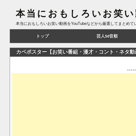
本当におもしろいお笑い
本当におもしろいお笑い動画をYouTubeなどから厳選してまとめ
コ
トップ
芸人50音順
ン
テ
あ行
カベポスター【お笑い番組・漫才・コント・ネタ動
ン
ツ
か行
--
へ
さ行
移
動
た行
な行
は行
ま行