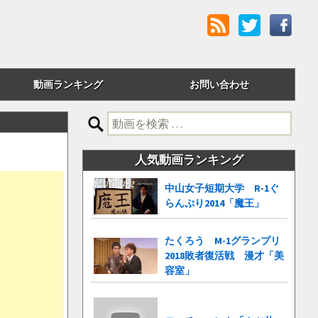
動画ランキング
お問い合わせ
評価順
検
索:
24時間アクセス
人気動画ランキング
週間アクセス
中山女子短期大学 R-1ぐ
らんぷり2014「魔王」
月間アクセス
累計アクセス
たくろう M-1グランプリ
2018敗者復活戦 漫才「美
容室」