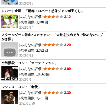
2022/2/11
ロバート企画 「新春！ロバート想像ジャンボ宝くじ」
[みんなの評価]
3.12
[視聴回数] 2,048 回
2022/1/14
スクールゾーン俵山×スカチャン 「大技を決めそうで決めないシブ
がき隊」
[みんなの評価]
3.20
[視聴回数] 2,082 回
2022/1/13
空気階段 コント「オーディション」
[みんなの評価]
3.09
[視聴回数] 10,660 回
2022/1/1
シソンヌ コント「老後」
[みんなの評価]
3.30
[視聴回数] 2,701 回
2021/12/28