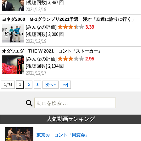
[視聴回数] 3,487 回
2021/12/19
ヨネダ2000 M-1グランプリ2021予選 漫才「友達に謝りに行く」
[みんなの評価]
3.39
[視聴回数] 2,000 回
2021/12/19
オダウエダ THE W 2021 コント「ストーカー」
[みんなの評価]
2.95
[視聴回数] 2,134 回
2021/12/17
1 / 74
1
2
3
次へ >
>>|
検
索:
人気動画ランキング
東京03 コント「同窓会」