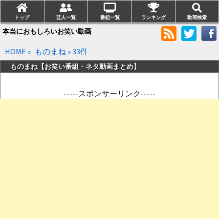
トップ
芸人一覧
番組一覧
ランキング
動画検索
本当におもしろいお笑い動画
HOME
»
ものまね
» 33件
ものまね【お笑い番組・ネタ動画まとめ】
-----スポンサーリンク-----