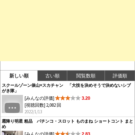
新しい順
古い順
閲覧数順
評価順
スクールゾーン俵山×スカチャン 「大技を決めそうで決めないシブ
がき隊」
[みんなの評価]
3.20
[視聴回数] 2,082 回
2022/1/13
霜降り明星 粗品 パチンコ・スロット ものまね ショートコント まと
め
[みんなの評価]
2.83