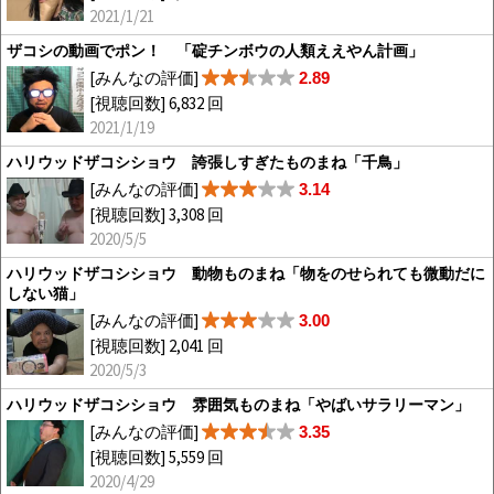
2021/1/21
ザコシの動画でポン！ 「碇チンボウの人類ええやん計画」
[みんなの評価]
2.89
[視聴回数] 6,832 回
2021/1/19
ハリウッドザコシショウ 誇張しすぎたものまね「千鳥」
[みんなの評価]
3.14
[視聴回数] 3,308 回
2020/5/5
ハリウッドザコシショウ 動物ものまね「物をのせられても微動だに
しない猫」
[みんなの評価]
3.00
[視聴回数] 2,041 回
2020/5/3
ハリウッドザコシショウ 雰囲気ものまね「やばいサラリーマン」
[みんなの評価]
3.35
[視聴回数] 5,559 回
2020/4/29