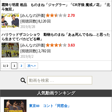
霜降り明星 粗品 ものまね「ジャグラー」「CR牙狼 魔戒ノ花」「北
斗無双」
[みんなの評価]
2.70
[視聴回数] 8,120 回
2019/8/28
ハリウッドザコシショウ 動物ものまね「あぁ死んでるね…と思った
ら生きててバカビビる蝉」
[みんなの評価]
3.63
[視聴回数] 2,782 回
2019/8/2
1 / 2
1
2
次へ >
検
索:
人気動画ランキング
東京03 コント「同窓会」