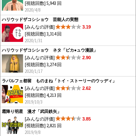
[視聴回数] 5,943 回
2020/4/8
ハリウッドザコシショウ 芸能人の実態
[みんなの評価]
3.19
[視聴回数] 3,314 回
2020/1/31
ハリウッドザコシショウ ネタ「ピカ●ュウ漫談」
[みんなの評価]
2.90
[視聴回数] 3,274 回
2020/1/17
ラパルフェ都留 ものまね「トイ・ストーリーのウッディ」
[みんなの評価]
2.62
[視聴回数] 4,213 回
2019/10/3
霜降り明星 漫才「武田鉄矢」
[みんなの評価]
3.85
[視聴回数] 2,821 回
2019/9/8