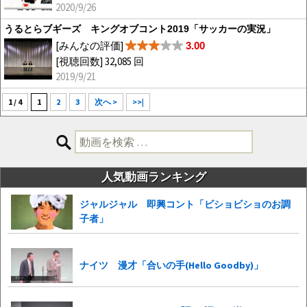
2020/9/26
うるとらブギーズ キングオブコント2019「サッカーの実況」
[みんなの評価]
3.00
[視聴回数] 32,085 回
2019/9/21
1 / 4
1
2
3
次へ >
>>|
検
索:
人気動画ランキング
ジャルジャル 即興コント「ビショビショのお調
子者」
ナイツ 漫才「合いの手(Hello Goodby)」