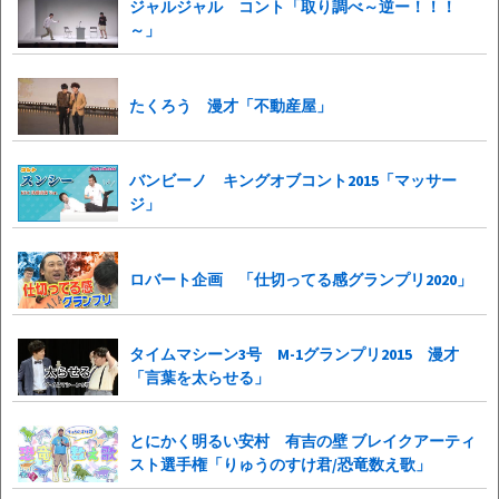
ジャルジャル コント「取り調べ～逆ー！！！
～」
たくろう 漫才「不動産屋」
バンビーノ キングオブコント2015「マッサー
ジ」
ロバート企画 「仕切ってる感グランプリ2020」
タイムマシーン3号 M-1グランプリ2015 漫才
「言葉を太らせる」
とにかく明るい安村 有吉の壁 ブレイクアーティ
スト選手権「りゅうのすけ君/恐竜数え歌」