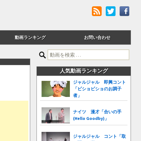
動画ランキング
お問い合わせ
評価順
検
索:
24時間アクセス
人気動画ランキング
週間アクセス
ジャルジャル 即興コント
「ビショビショのお調子
月間アクセス
者」
累計アクセス
ナイツ 漫才「合いの手
(Hello Goodby)」
ジャルジャル コント「取