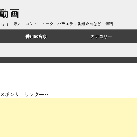
動画
ています 漫才 コント トーク バラエティ番組企画など 無料
番組50音順
カテゴリー
あ行
トーク
か行
漫才
さ行
コント
た行
番組企画
---スポンサーリンク-----
は行
歌・リズムネタ
や行
漫談
ら行
ものまね