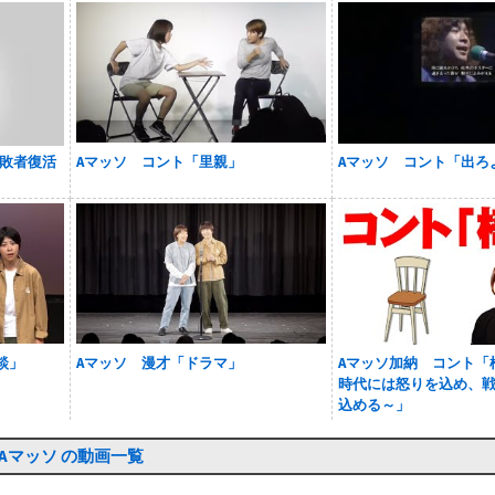
9敗者復活
Aマッソ コント「里親」
Aマッソ コント「出ろ
談」
Aマッソ 漫才「ドラマ」
Aマッソ加納 コント「
時代には怒りを込め、
込める～」
Aマッソ の動画一覧