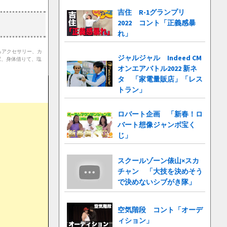
吉住 R-1グランプリ
2022 コント「正義感暴
れ」
るアクセサリー、カ
ジャルジャル Indeed CM
駅、身体借りて、塩
オンエアバトル2022 新ネ
タ 「家電量販店」「レス
トラン」
ロバート企画 「新春！ロ
バート想像ジャンボ宝く
じ」
スクールゾーン俵山×スカ
チャン 「大技を決めそう
で決めないシブがき隊」
空気階段 コント「オーデ
ィション」