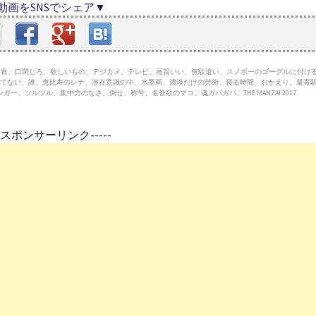
動画をSNSでシェア▼
アホ、青、口閉じろ、欲しいもの、デジカメ、テレビ、画質いい、無駄遣い、スノボーのゴーグルに付け
てない、誰、恵比寿のレナ、潜在意識の中、水墨画、濃淡だけの芸術、寝る時間、おかえり、最寄
、ツルツル、集中力のなさ、倒せ、称号、名誉欲のマコ、魂ガバガバ、THE MANZAI 2017
---スポンサーリンク-----