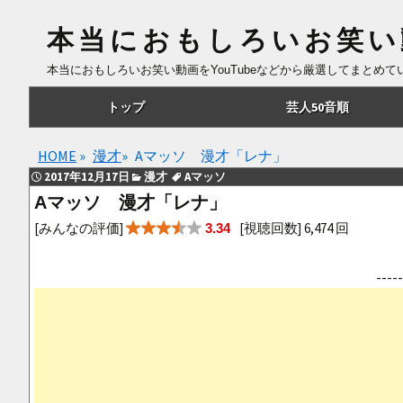
本当におもしろいお笑い
本当におもしろいお笑い動画をYouTubeなどから厳選してまとめ
コ
トップ
芸人50音順
ン
テ
あ行
HOME
»
漫才
»
Aマッソ 漫才「レナ」
ン
2017年12月17日
漫才
Aマッソ
ツ
か行
Aマッソ 漫才「レナ」
へ
さ行
[みんなの評価]
[視聴回数] 6,474 回
3.34
移
動
た行
--
な行
は行
ま行