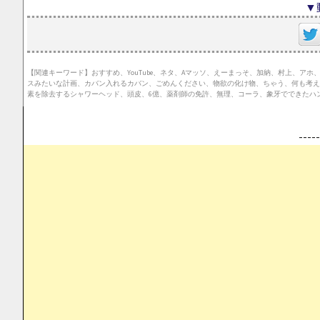
▼
【関連キーワード】おすすめ、YouTube、ネタ、Aマッソ、えーまっそ、加納、村上、
スみたいな計画、カバン入れるカバン、ごめんください、物欲の化け物、ちゃう、何も考え
素を除去するシャワーヘッド、頭皮、6億、薬剤師の免許、無理、コーラ、象牙でできたハンガー
--