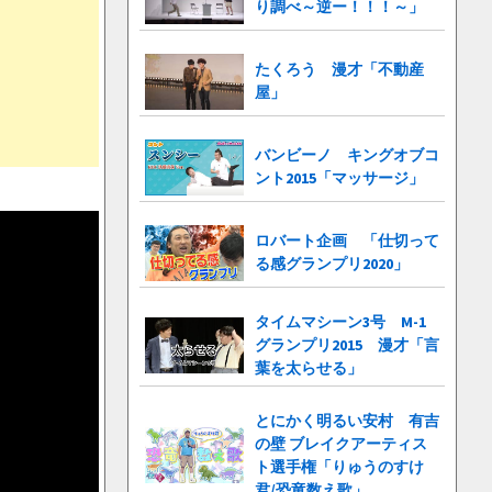
り調べ～逆ー！！！～」
たくろう 漫才「不動産
屋」
バンビーノ キングオブコ
ント2015「マッサージ」
ロバート企画 「仕切って
る感グランプリ2020」
タイムマシーン3号 M-1
グランプリ2015 漫才「言
葉を太らせる」
とにかく明るい安村 有吉
の壁 ブレイクアーティス
ト選手権「りゅうのすけ
君/恐竜数え歌」