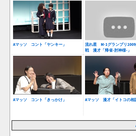
Aマッソ コント「ヤンキー」
流れ星 M-1グランプリ200
戦 漫才「帰省-肘神様-」
Aマッソ コント「きっかけ」
Aマッソ 漫才「イトコの相