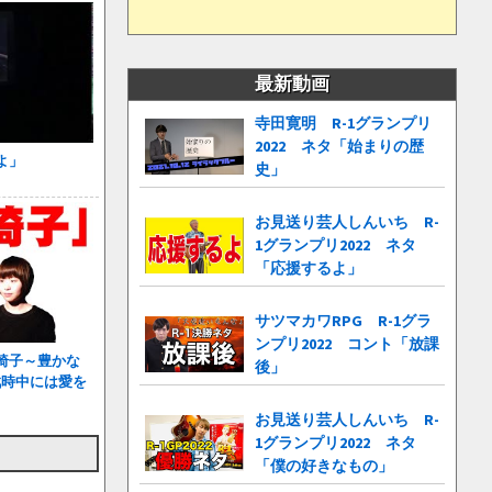
最新動画
寺田寛明 R-1グランプリ
2022 ネタ「始まりの歴
よ」
史」
お見送り芸人しんいち R-
1グランプリ2022 ネタ
「応援するよ」
サツマカワRPG R-1グラ
ンプリ2022 コント「放課
椅子～豊かな
後」
戦時中には愛を
お見送り芸人しんいち R-
1グランプリ2022 ネタ
「僕の好きなもの」