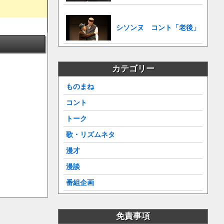
シソンヌ コント「老後」
カテゴリー
ものまね
コント
トーク
歌・リズムネタ
漫才
漫談
番組企画
免責事項