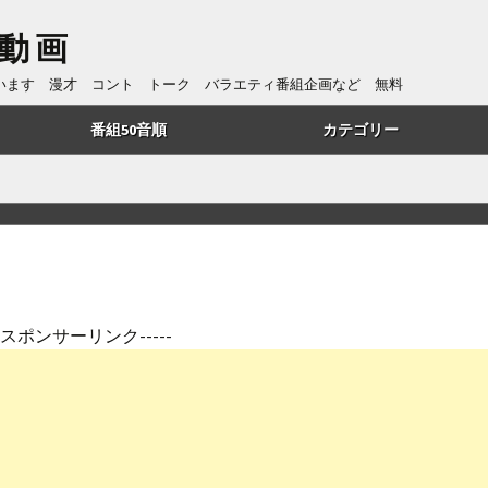
動画
ています 漫才 コント トーク バラエティ番組企画など 無料
番組50音順
カテゴリー
あ行
トーク
か行
漫才
さ行
コント
た行
番組企画
---スポンサーリンク-----
は行
歌・リズムネタ
や行
漫談
ら行
ものまね