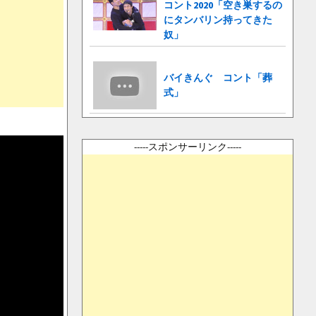
コント2020「空き巣するの
にタンバリン持ってきた
奴」
バイきんぐ コント「葬
式」
-----スポンサーリンク-----