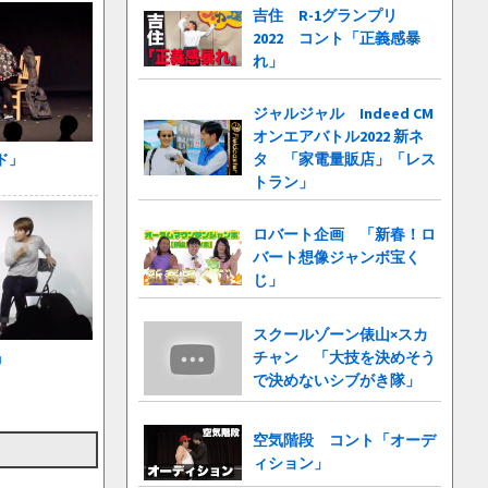
吉住 R-1グランプリ
2022 コント「正義感暴
れ」
ジャルジャル Indeed CM
オンエアバトル2022 新ネ
タ 「家電量販店」「レス
ド」
トラン」
ロバート企画 「新春！ロ
バート想像ジャンボ宝く
じ」
スクールゾーン俵山×スカ
チャン 「大技を決めそう
」
で決めないシブがき隊」
空気階段 コント「オーデ
ィション」