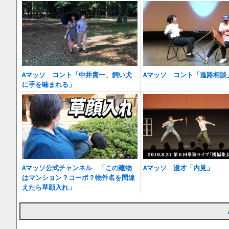
Aマッソ コント「中井貴一、飼い犬
Aマッソ コント「進路相談
に手を噛まれる」
Aマッソ公式チャンネル 「この建物
Aマッソ 漫才「内見」
はマンション？コーポ？物件名を間違
えたら草顔入れ」