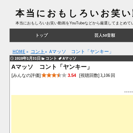
本当におもしろいお笑い
本当におもしろいお笑い動画をYouTubeなどから厳選してまとめ
コ
トップ
芸人50音順
ン
テ
あ行
HOME
»
コント
»
Aマッソ コント「ヤンキー」
ン
2020年1月31日
コント
Aマッソ
ツ
か行
Aマッソ コント「ヤンキー」
へ
さ行
[みんなの評価]
[視聴回数] 3,106 回
3.54
移
動
た行
--
な行
は行
ま行