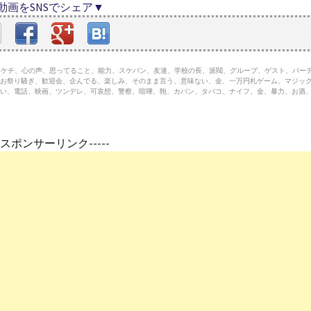
動画をSNSでシェア▼
募金、ケチ、心の声、思ってること、能力、スケバン、友達、学校の長、派閥、グループ、ゲスト、パー
お祭り騒ぎ、歓迎会、企んでる、楽しみ、そのまま言う、意味ない、金、一万円札ゲーム、マジッ
い、電話、映画、ツンデレ、可哀想、警察、喧嘩、鞄、カバン、タバコ、ナイフ、金、暴力、お酒
---スポンサーリンク-----