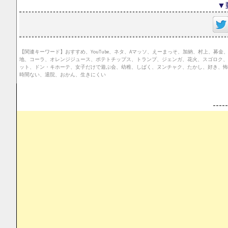
▼
【関連キーワード】おすすめ、YouTube、ネタ、Aマッソ、えーまっそ、加納、村上、
地、コーラ、オレンジジュース、ポテトチップス、トランプ、ジェンガ、花火、スゴロク、
ット、ドン・キホーテ、女子だけで遊ぶ会、幼稚、しばく、ヌンチャク、たかし、好き、怖
時間ない、退院、おかん、生きにくい
--