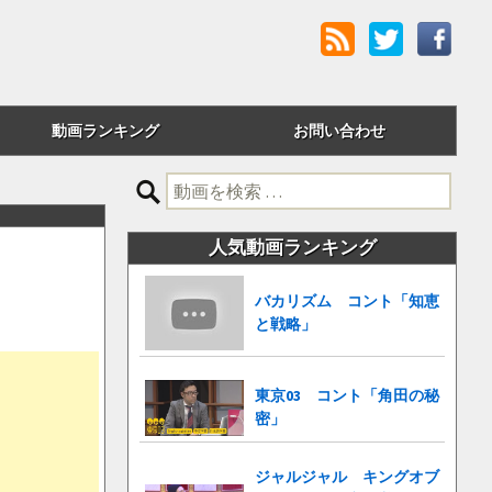
動画ランキング
お問い合わせ
評価順
検
索:
24時間アクセス
人気動画ランキング
週間アクセス
バカリズム コント「知恵
月間アクセス
と戦略」
累計アクセス
東京03 コント「角田の秘
密」
ジャルジャル キングオブ