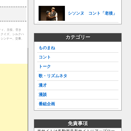
シソンヌ コント「老後」
ティ、主役、空き
ククイズ、シルクハ
カテゴリー
、シンナー、交番、
ものまね
コント
トーク
歌・リズムネタ
漫才
漫談
番組企画
免責事項