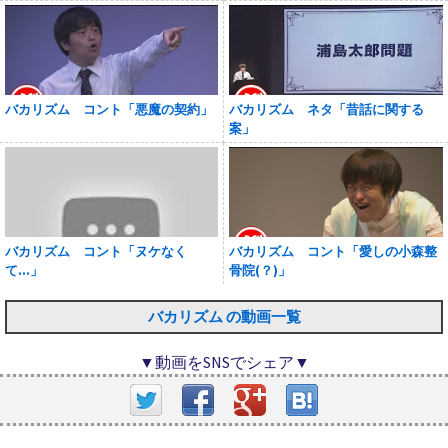
バカリズム コント「悪魔の契約」
バカリズム ネタ「昔話に関する
案」
バカリズム コント「ヌケなく
バカリズム コント「愛しの小森整
て…」
骨院(？)」
バカリズム の動画一覧
▼動画をSNSでシェア▼