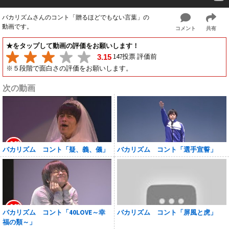
バカリズムさんのコント「贈るほどでもない言葉」の
動画です。
コメント
共有
★をタップして動画の評価をお願いします！
147投票 評価前
3.15
※５段階で面白さの評価をお願いします。
次の動画
バカリズム コント「疑、義、儀」
バカリズム コント「選手宣誓」
バカリズム コント「40LOVE～幸
バカリズム コント「屏風と虎」
福の類～」