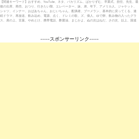
【関連キーワード】おすすめ、YouTube、ネタ、バカリズム、ばかりずむ、卒業式、担任、先生、最
後の出席、商売、おつり、行きたい階、エレベーター、妹、弟、年下、アメリカ人、ジャケット、
シャツ、インナー、おばあちゃん、おじいちゃん、配偶者、ブーメラン、基本的に戻ってくる、連
続ドラマ、再放送、飲み込め、電源、点く、ドレミの歌、ズ、偉人、ゆで卵、飲み物の入ったグラ
ス、肩の上、言葉、やめとけ、携帯電話、酢醤油、まじかよ、ぬの次はねだ、さの次、以上、国道
-----スポンサーリンク-----