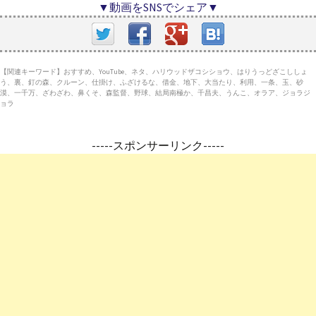
▼動画をSNSでシェア▼
【関連キーワード】おすすめ、YouTube、ネタ、ハリウッドザコシショウ、はりうっどざこししょ
う、裏、釘の森、クルーン、仕掛け、ふざけるな、借金、地下、大当たり、利用、一条、玉、砂
漠、一千万、ざわざわ、鼻くそ、森監督、野球、結局南極か、千昌夫、うんこ、オラア、ジョラジ
ョラ
-----スポンサーリンク-----