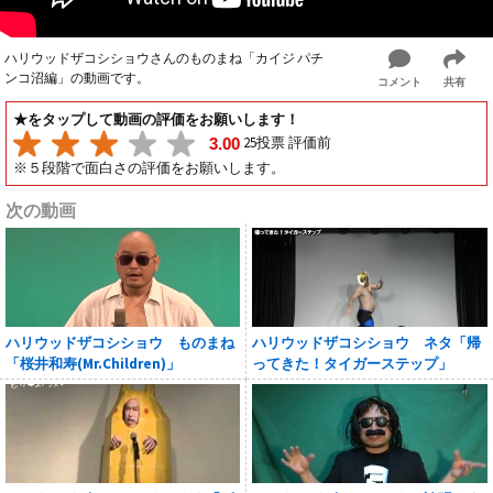
ハリウッドザコシショウさんのものまね「カイジ パチ
ンコ沼編」の動画です。
コメント
共有
★をタップして動画の評価をお願いします！
25投票 評価前
3.00
※５段階で面白さの評価をお願いします。
次の動画
ハリウッドザコシショウ ものまね
ハリウッドザコシショウ ネタ「帰
「桜井和寿(Mr.Children)」
ってきた！タイガーステップ」