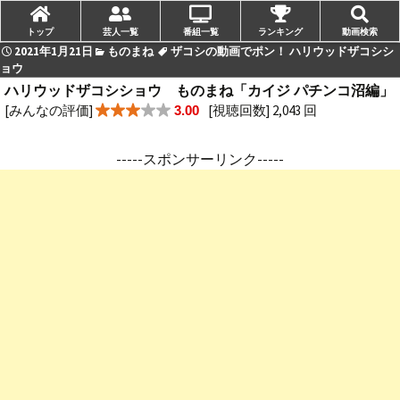
トップ
芸人一覧
番組一覧
ランキング
動画検索
2021年1月21日
ものまね
ザコシの動画でポン！ ハリウッドザコシシ
ョウ
ハリウッドザコシショウ ものまね「カイジ パチンコ沼編」
[みんなの評価]
[視聴回数] 2,043 回
3.00
-----スポンサーリンク-----