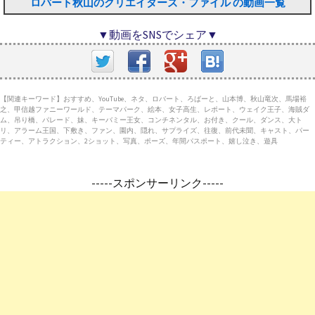
ロバート秋山のクリエイターズ・ファイル の動画一覧
▼動画をSNSでシェア▼
【関連キーワード】おすすめ、YouTube、ネタ、ロバート、ろばーと、山本博、秋山竜次、馬場裕
之、甲信越ファニーワールド、テーマパーク、絵本、女子高生、レポート、ウェイク王子、海賊ダ
ム、吊り橋、パレード、妹、キーバミー王女、コンチネンタル、お付き、クール、ダンス、大ト
リ、アラーム王国、下敷き、ファン、園内、隠れ、サプライズ、往復、前代未聞、キャスト、パー
ティー、アトラクション、2ショット、写真、ポーズ、年間パスポート、嬉し泣き、遊具
-----スポンサーリンク-----