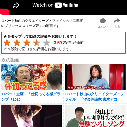
ロバート秋山のクリエイターズ・ファイルの「二度寝
のプリンセス スヌーズ姫」の動画です。
コメント
共有
★をタップして動画の評価をお願いします！
6投票 評価前
3.50
※５段階で面白さの評価をお願いします。
次の動画
ロバート企画 「仕切ってる感グラ
ロバート秋山のクリエイターズ・フ
ンプリ2020」
ァイル 「洋楽評論家 去木アコ」