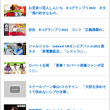
お見送り芸人しんいち R-1グランプリ2022 ネタ
「僕の好きなもの」
吉住 R-1グランプリ2022 コント「正義感暴れ」
ジャルジャル Indeed CMオンエアバトル2022 新
ネタ 「家電量販店」「レストラン」
ロバート企画 「新春！ロバート想像ジャンボ宝
くじ」
スクールゾーン俵山×スカチャン 「大技を決めそ
うで決めないシブがき隊」