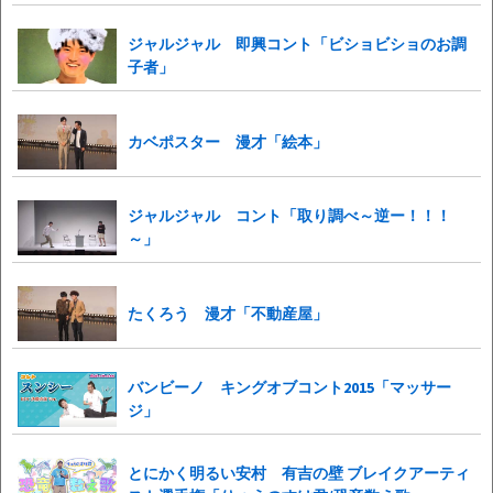
ジャルジャル 即興コント「ビショビショのお調
子者」
カベポスター 漫才「絵本」
ジャルジャル コント「取り調べ～逆ー！！！
～」
たくろう 漫才「不動産屋」
バンビーノ キングオブコント2015「マッサー
ジ」
とにかく明るい安村 有吉の壁 ブレイクアーティ