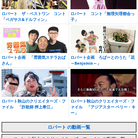
ロバート ザ・ベストワン コント
ロバート コント「無理矢理都会っ
「ペガサス&ドルフィン」
子」
ロバート企画 「雰囲気ステラおば
ロバート企画 ろばーとのうた「花
さん」
～Benjomin～」
ロバート秋山のクリエイターズ・フ
ロバート秋山のクリエイターズ・フ
ァイル 「詐欺師 押上希江」
ァイル 「アジアスター ペリー・キ
ー」
ロバート の動画一覧