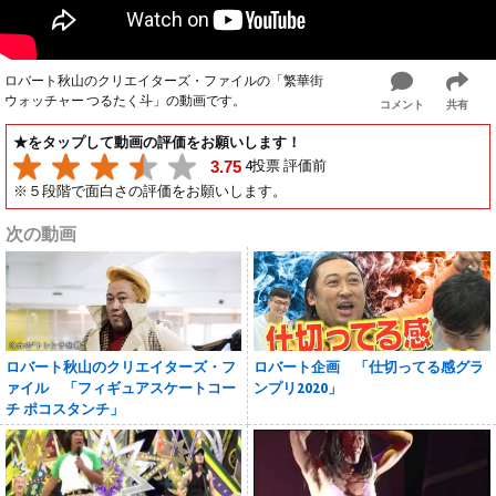
ロバート秋山のクリエイターズ・ファイルの「繁華街
ウォッチャー つるたく斗」の動画です。
コメント
共有
★をタップして動画の評価をお願いします！
4投票 評価前
3.75
※５段階で面白さの評価をお願いします。
次の動画
ロバート秋山のクリエイターズ・フ
ロバート企画 「仕切ってる感グラ
ァイル 「フィギュアスケートコー
ンプリ2020」
チ ポコスタンチ」