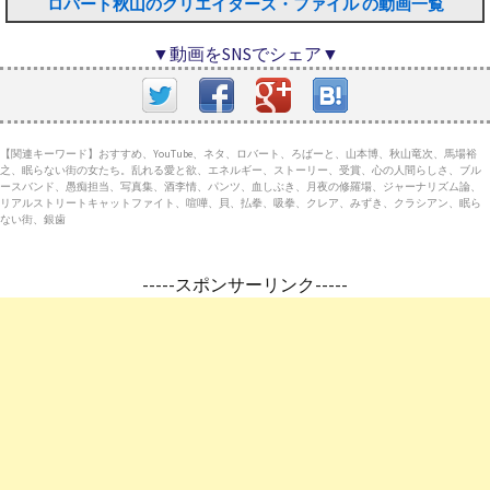
ロバート秋山のクリエイターズ・ファイル の動画一覧
▼動画をSNSでシェア▼
【関連キーワード】おすすめ、YouTube、ネタ、ロバート、ろばーと、山本博、秋山竜次、馬場裕
之、眠らない街の女たち。乱れる愛と欲、エネルギー、ストーリー、受賞、心の人間らしさ、ブル
ースバンド、愚痴担当、写真集、酒李情、パンツ、血しぶき、月夜の修羅場、ジャーナリズム論、
リアルストリートキャットファイト、喧嘩、貝、払拳、吸拳、クレア、みずき、クラシアン、眠ら
ない街、銀歯
-----スポンサーリンク-----