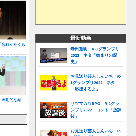
最新動画
才「忘れがたくも
寺田寛明 R-1グランプリ
2022 ネタ「始まりの歴
史」
お見送り芸人しんいち R-
1グランプリ2022 ネタ
「応援するよ」
「画期的な結
サツマカワRPG R-1グラ
ンプリ2022 コント「放課
後」
お見送り芸人しんいち R-