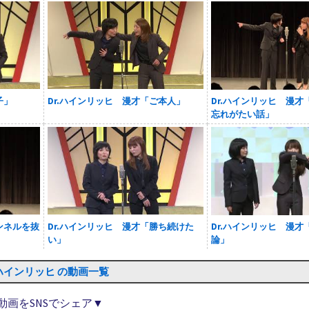
子」
Dr.ハインリッヒ 漫才「ご本人」
Dr.ハインリッヒ 漫
忘れがたい話」
ンネルを抜
Dr.ハインリッヒ 漫才「勝ち続けた
Dr.ハインリッヒ 漫才
い」
論」
.ハインリッヒ の動画一覧
動画をSNSでシェア▼