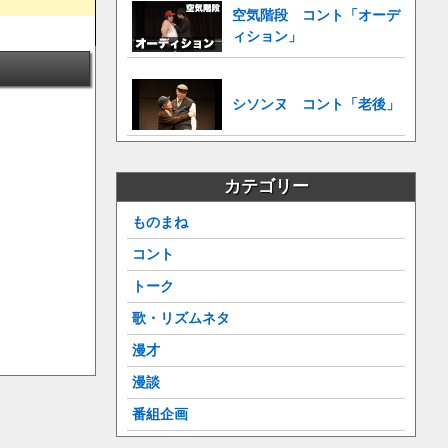
空気階段 コント「オーデ
ィション」
シソンヌ コント「老後」
カテゴリー
ものまね
コント
トーク
歌・リズムネタ
漫才
漫談
番組企画