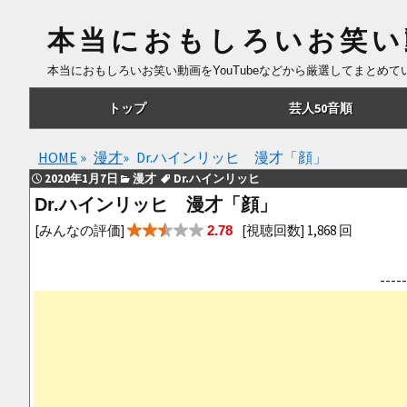
本当におもしろいお笑い
本当におもしろいお笑い動画をYouTubeなどから厳選してまとめ
コ
トップ
芸人50音順
ン
テ
あ行
HOME
»
漫才
»
Dr.ハインリッヒ 漫才「顔」
ン
2020年1月7日
漫才
Dr.ハインリッヒ
ツ
か行
Dr.ハインリッヒ 漫才「顔」
へ
さ行
[みんなの評価]
[視聴回数] 1,868 回
2.78
移
動
た行
--
な行
は行
ま行