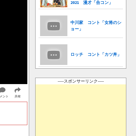
2021 漫才「合コン」
中川家 コント「女将のシ
ョー」
ロッチ コント「カツ丼」
-----スポンサーリンク-----
メント
共有