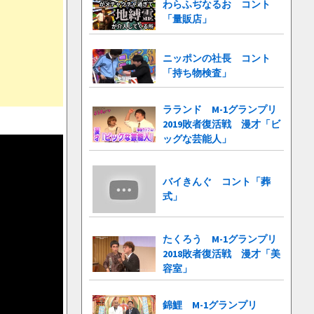
わらふぢなるお コント
「量販店」
ニッポンの社長 コント
「持ち物検査」
ラランド M-1グランプリ
2019敗者復活戦 漫才「ビ
ッグな芸能人」
バイきんぐ コント「葬
式」
たくろう M-1グランプリ
2018敗者復活戦 漫才「美
容室」
錦鯉 M-1グランプリ