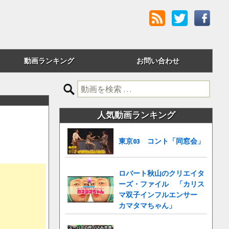
動画ランキング
お問い合わせ
評価順
検
索:
24時間アクセス
人気動画ランキング
週間アクセス
東京03 コント「同窓会」
月間アクセス
累計アクセス
ロバート秋山のクリエイタ
ーズ・ファイル 「カリス
マ双子インフルエンサー
カマタマちゃん」