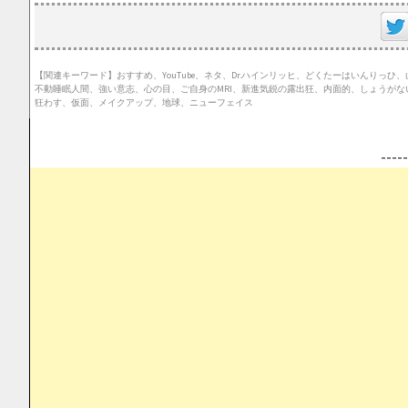
【関連キーワード】おすすめ、YouTube、ネタ、Dr.ハインリッヒ、どくたーはいんり
不動睡眠人間、強い意志、心の目、ご自身のMRI、新進気鋭の露出狂、内面的、しょうが
狂わす、仮面、メイクアップ、地球、ニューフェイス
--