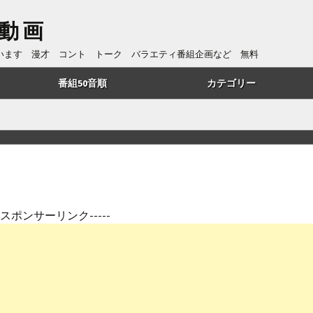
動画
ています 漫才 コント トーク バラエティ番組企画など 無料
番組50音順
カテゴリー
あ行
トーク
か行
漫才
さ行
コント
た行
番組企画
---スポンサーリンク-----
は行
歌・リズムネタ
や行
漫談
ら行
ものまね