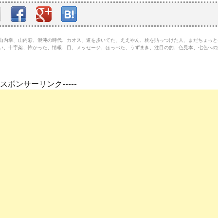
っひ、山内幸、山内彩、混沌の時代、カオス、道を歩いてた、ええやん、枕を貼っつけた人、まだちょっ
ない、十字架、怖かった、情報、目、メッセージ、ほっぺた、うずまき、注目の的、色見本、七色へ
---スポンサーリンク-----