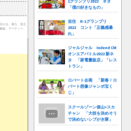
1グランプリ2022 ネタ
「僕の好きなもの」
吉住 R-1グランプリ
と分かる、後ろ、直立
2022 コント「正義感暴
の嫉妬、アーティー、
れ」
ジャルジャル Indeed CM
オンエアバトル2022 新ネ
タ 「家電量販店」「レス
トラン」
ロバート企画 「新春！ロ
バート想像ジャンボ宝く
じ」
スクールゾーン俵山×スカ
チャン 「大技を決めそう
で決めないシブがき隊」