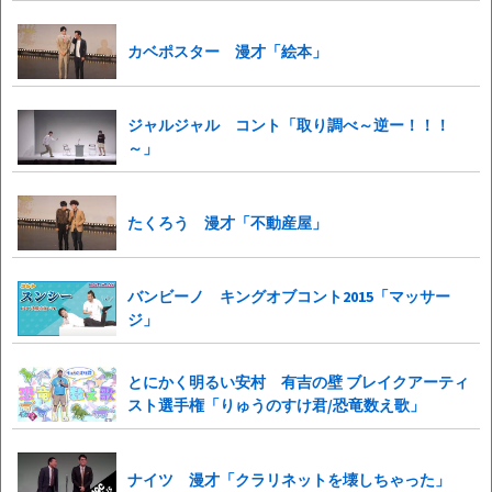
カベポスター 漫才「絵本」
ジャルジャル コント「取り調べ～逆ー！！！
～」
たくろう 漫才「不動産屋」
バンビーノ キングオブコント2015「マッサー
ジ」
とにかく明るい安村 有吉の壁 ブレイクアーティ
スト選手権「りゅうのすけ君/恐竜数え歌」
ナイツ 漫才「クラリネットを壊しちゃった」