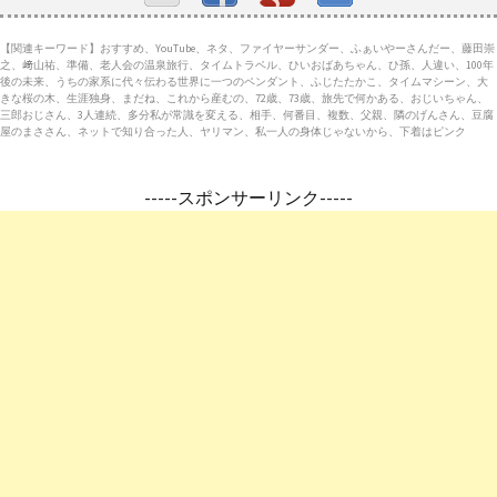
【関連キーワード】おすすめ、YouTube、ネタ、ファイヤーサンダー、ふぁいやーさんだー、藤田崇
之、﨑山祐、準備、老人会の温泉旅行、タイムトラベル、ひいおばあちゃん、ひ孫、人違い、100年
後の未来、うちの家系に代々伝わる世界に一つのペンダント、ふじたたかこ、タイムマシーン、大
きな桜の木、生涯独身、まだね、これから産むの、72歳、73歳、旅先で何かある、おじいちゃん、
三郎おじさん、3人連続、多分私が常識を変える、相手、何番目、複数、父親、隣のげんさん、豆腐
屋のまささん、ネットで知り合った人、ヤリマン、私一人の身体じゃないから、下着はピンク
-----スポンサーリンク-----