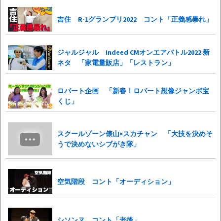
吉住 R-1グランプリ2022 コント「正義感暴れ」
ジャルジャル Indeed CMオンエアバトル2022 新
ネタ 「家電量販店」「レストラン」
ロバート企画 「新春！ロバート想像ジャンボ宝
くじ」
スクールゾーン俵山×スカチャン 「大技を決めそ
うで決めないシブがき隊」
空気階段 コント「オーディション」
シソンヌ コント「老後」