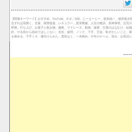
【関連キーワード】おすすめ、YouTube、ネタ、GAG、じーえーじー、坂本純一、福井
念ずれば花開く、言葉、猪突猛進、レギュラー、質実剛健、人生の教訓、美神薄明、父兄の
即興、打ち上げ、お菓子と飲み物、徹夜、マドレーヌ、動画、後輩、引退のはなむけ、結婚
針、やる前から諦めてほしくない、先生、顧問、ノック、下手、万金、恥ずかしいこと、家
を狭める、下手くそ、傷付けられた、悪気なく、一本締め、今年のチーム、花火、お世話に
--