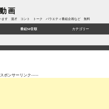
動画
ています 漫才 コント トーク バラエティ番組企画など 無料
番組50音順
カテゴリー
あ行
トーク
か行
漫才
さ行
コント
た行
番組企画
---スポンサーリンク-----
は行
歌・リズムネタ
や行
漫談
ら行
ものまね