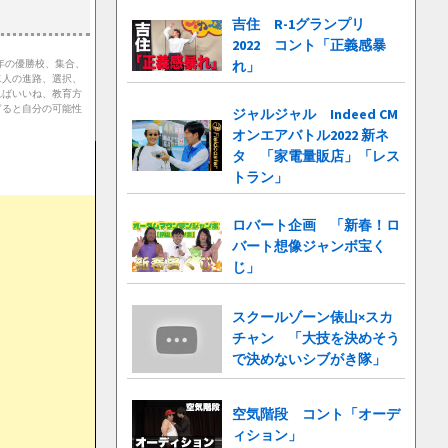
吉住 R-1グランプリ
2022 コント「正義感暴
れ」
年の優勝校、集合、
二人の進路、選択、
ればいいね、教育方
ぎると自分の可能性
ジャルジャル Indeed CM
オンエアバトル2022 新ネ
タ 「家電量販店」「レス
トラン」
ロバート企画 「新春！ロ
バート想像ジャンボ宝く
じ」
スクールゾーン俵山×スカ
チャン 「大技を決めそう
で決めないシブがき隊」
空気階段 コント「オーデ
ィション」