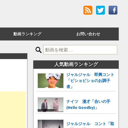
動画ランキング
お問い合わせ
評価順
検
索:
24時間アクセス
人気動画ランキング
週間アクセス
ジャルジャル 即興コント
「ビショビショのお調子
月間アクセス
者」
累計アクセス
ナイツ 漫才「合いの手
(Hello Goodby)」
ジャルジャル コント「取