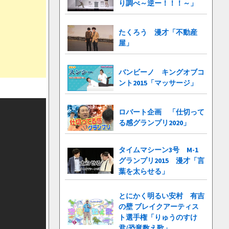
り調べ～逆ー！！！～」
たくろう 漫才「不動産
屋」
バンビーノ キングオブコ
ント2015「マッサージ」
ロバート企画 「仕切って
る感グランプリ2020」
タイムマシーン3号 M-1
グランプリ2015 漫才「言
葉を太らせる」
とにかく明るい安村 有吉
の壁 ブレイクアーティス
ト選手権「りゅうのすけ
君/恐竜数え歌」