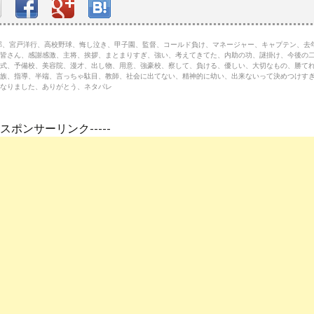
俊太郎、宮戸洋行、高校野球、悔し泣き、甲子園、監督、コールド負け、マネージャー、キャプテン、去
皆さん、感謝感激、主将、挨拶、まとまりすぎ、強い、考えてきてた、内助の功、謎掛け、今後の
式、予備校、美容院、漫才、出し物、用意、強豪校、察して、負ける、優しい、大切なもの、勝て
族、指導、半端、言っちゃ駄目、教師、社会に出てない、精神的に幼い、出来ないって決めつけす
なりました、ありがとう、ネタパレ
---スポンサーリンク-----