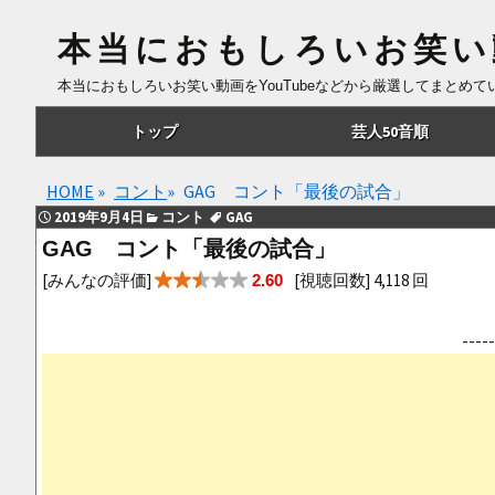
本当におもしろいお笑い
本当におもしろいお笑い動画をYouTubeなどから厳選してまとめ
コ
トップ
芸人50音順
ン
テ
あ行
HOME
»
コント
»
GAG コント「最後の試合」
ン
2019年9月4日
コント
GAG
ツ
か行
GAG コント「最後の試合」
へ
さ行
[みんなの評価]
[視聴回数] 4,118 回
2.60
移
動
た行
--
な行
は行
ま行