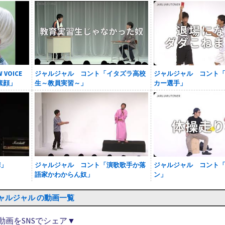
VOICE
ジャルジャル コント「イタズラ高校
ジャルジャル コント
の素顔」
生～教員実習～」
カー選手」
嘩」
ジャルジャル コント「演歌歌手か落
ジャルジャル コント
語家かわからん奴」
ン」
ャルジャル の動画一覧
動画をSNSでシェア▼