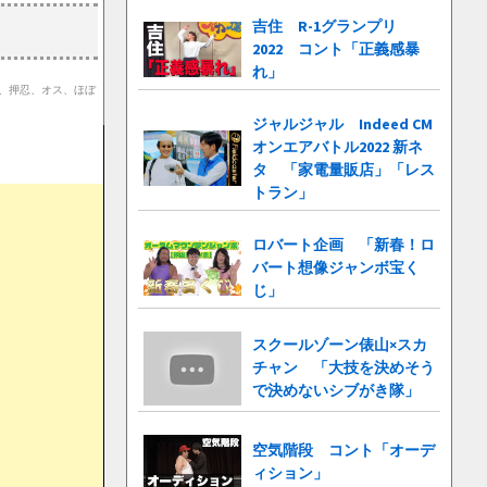
吉住 R-1グランプリ
2022 コント「正義感暴
れ」
屋、押忍、オス、ほぼ
ジャルジャル Indeed CM
オンエアバトル2022 新ネ
タ 「家電量販店」「レス
トラン」
ロバート企画 「新春！ロ
バート想像ジャンボ宝く
じ」
スクールゾーン俵山×スカ
チャン 「大技を決めそう
で決めないシブがき隊」
空気階段 コント「オーデ
ィション」