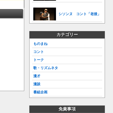
シソンヌ コント「老後」
カテゴリー
ものまね
コント
トーク
歌・リズムネタ
漫才
漫談
番組企画
免責事項