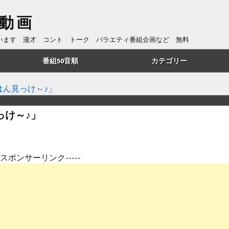
動画
ています 漫才 コント トーク バラエティ番組企画など 無料
番組50音順
カテゴリー
あ行
トーク
はん見っけ～♪」
か行
漫才
っけ～♪」
さ行
コント
た行
番組企画
---スポンサーリンク-----
は行
歌・リズムネタ
や行
漫談
ら行
ものまね