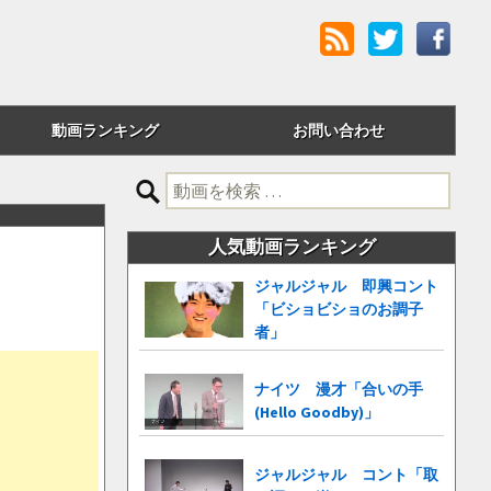
動画ランキング
お問い合わせ
評価順
検
索:
24時間アクセス
人気動画ランキング
週間アクセス
ジャルジャル 即興コント
「ビショビショのお調子
月間アクセス
者」
累計アクセス
ナイツ 漫才「合いの手
(Hello Goodby)」
ジャルジャル コント「取