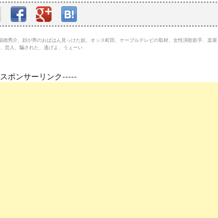
平、福徳秀介、顔が男のおばはん見っけた奴、オッス町田、ケーブルテレビの取材、女性演歌歌手、楽
、芸人、騙された、逃げよ、うぇーい
---スポンサーリンク-----