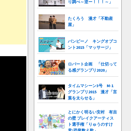
り調べ～逆ー！！！～」
たくろう 漫才「不動産
屋」
バンビーノ キングオブコ
ント2015「マッサージ」
ロバート企画 「仕切って
る感グランプリ2020」
タイムマシーン3号 M-1
グランプリ2015 漫才「言
葉を太らせる」
とにかく明るい安村 有吉
の壁 ブレイクアーティス
ト選手権「りゅうのすけ
君/恐竜数え歌」