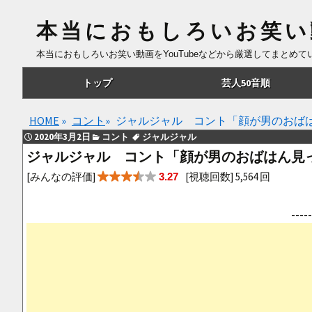
本当におもしろいお笑い
本当におもしろいお笑い動画をYouTubeなどから厳選してまとめ
コ
トップ
芸人50音順
ン
テ
あ行
HOME
»
コント
»
ジャルジャル コント「顔が男のおば
ン
2020年3月2日
コント
ジャルジャル
ツ
か行
ジャルジャル コント「顔が男のおばはん見
へ
さ行
[みんなの評価]
[視聴回数] 5,564 回
3.27
移
動
た行
--
な行
は行
ま行