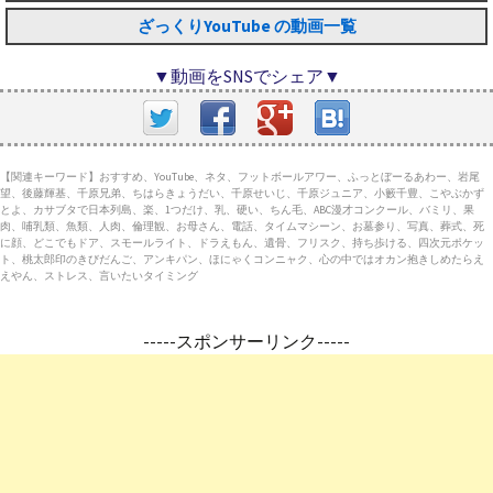
ざっくりYouTube の動画一覧
▼動画をSNSでシェア▼
【関連キーワード】おすすめ、YouTube、ネタ、フットボールアワー、ふっとぼーるあわー、岩尾
望、後藤輝基、千原兄弟、ちはらきょうだい、千原せいじ、千原ジュニア、小籔千豊、こやぶかず
とよ、カサブタで日本列島、楽、1つだけ、乳、硬い、ちん毛、ABC漫才コンクール、バミリ、果
肉、哺乳類、魚類、人肉、倫理観、お母さん、電話、タイムマシーン、お墓参り、写真、葬式、死
に顔、どこでもドア、スモールライト、ドラえもん、遺骨、フリスク、持ち歩ける、四次元ポケッ
ト、桃太郎印のきびだんご、アンキパン、ほにゃくコンニャク、心の中ではオカン抱きしめたらえ
えやん、ストレス、言いたいタイミング
-----スポンサーリンク-----