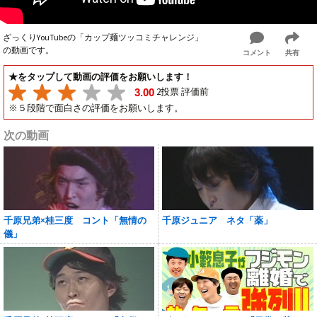
ざっくりYouTubeの「カップ麺ツッコミチャレンジ」
の動画です。
コメント
共有
★をタップして動画の評価をお願いします！
2投票 評価前
3.00
※５段階で面白さの評価をお願いします。
次の動画
千原兄弟×桂三度 コント「無情の
千原ジュニア ネタ「薬」
儀」