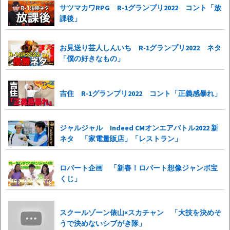
サツマカワRPG R-1グランプリ2022 コント「放
課後」
お見送り芸人しんいち R-1グランプリ2022 ネタ
「僕の好きなもの」
吉住 R-1グランプリ2022 コント「正義感暴れ」
ジャルジャル Indeed CMオンエアバトル2022 新
ネタ 「家電量販店」「レストラン」
ロバート企画 「新春！ロバート想像ジャンボ宝
くじ」
スクールゾーン俵山×スカチャン 「大技を決めそ
うで決めないシブがき隊」