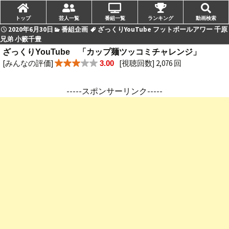
トップ
芸人一覧
番組一覧
ランキング
動画検索
2020年6月30日
番組企画
ざっくりYouTube フットボールアワー 千原
兄弟 小籔千豊
ざっくりYouTube 「カップ麺ツッコミチャレンジ」
[みんなの評価]
[視聴回数] 2,076 回
3.00
-----スポンサーリンク-----