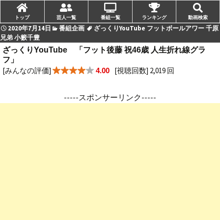
トップ
芸人一覧
番組一覧
ランキング
動画検索
2020年7月14日
番組企画
ざっくりYouTube フットボールアワー 千原
兄弟 小籔千豊
ざっくりYouTube 「フット後藤 祝46歳 人生折れ線グラ
フ」
[みんなの評価]
[視聴回数] 2,019 回
4.00
-----スポンサーリンク-----