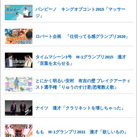
バンビーノ キングオブコント2015「マッサー
ジ」
ロバート企画 「仕切ってる感グランプリ2020」
タイムマシーン3号 M-1グランプリ2015 漫才
「言葉を太らせる」
とにかく明るい安村 有吉の壁 ブレイクアーティ
スト選手権「りゅうのすけ君/恐竜数え歌」
ナイツ 漫才「クラリネットを壊しちゃった」
もも M-1グランプリ2021 漫才「欲しいもの」