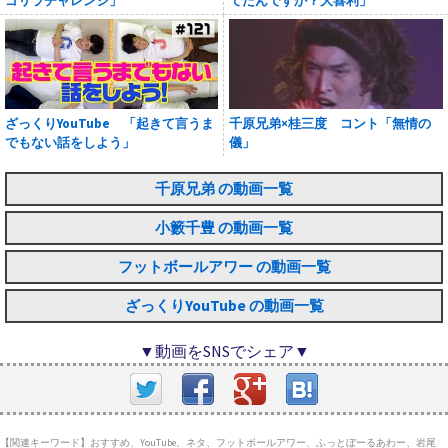
ゴリラチャレンジ」
てたんですか？大喜利」
ざっくりYouTube 「起きて言うま
千原兄弟×桂三度 コント「無情の
でもない話をしよう」
儀」
千原兄弟 の動画一覧
小籔千豊 の動画一覧
フットボールアワー の動画一覧
ざっくりYouTube の動画一覧
▼動画をSNSでシェア▼
【関連キーワード】おすすめ、YouTube、ネタ、フットボールアワー、ふっとぼーるあわー、岩尾