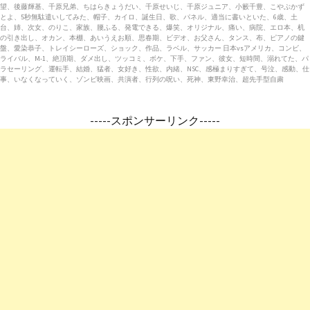
望、後藤輝基、千原兄弟、ちはらきょうだい、千原せいじ、千原ジュニア、小籔千豊、こやぶかず
とよ、5秒無駄遣いしてみた、帽子、カイロ、誕生日、歌、パネル、適当に書いといた、6歳、土
台、姉、次女、のりこ、家族、腰ふる、発電できる、爆笑、オリジナル、痛い、病院、エロ本、机
の引き出し、オカン、本棚、あいうえお順、思春期、ビデオ、お父さん、タンス、布、ピアノの鍵
盤、愛染恭子、トレイシーローズ、ショック、作品、ラベル、サッカー 日本vsアメリカ、コンビ、
ライバル、M-1、絶頂期、ダメ出し、ツッコミ、ボケ、下手、ファン、彼女、短時間、溺れてた、パ
ラセーリング、運転手、結婚、猛者、女好き、性欲、内緒、NSC、感極まりすぎて、号泣、感動、仕
事、いなくなっていく、ゾンビ映画、共演者、行列の呪い、死神、東野幸治、超先手型自粛
-----スポンサーリンク-----