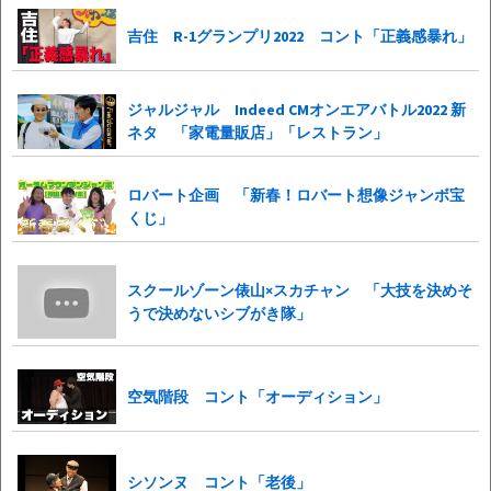
吉住 R-1グランプリ2022 コント「正義感暴れ」
ジャルジャル Indeed CMオンエアバトル2022 新
ネタ 「家電量販店」「レストラン」
ロバート企画 「新春！ロバート想像ジャンボ宝
くじ」
スクールゾーン俵山×スカチャン 「大技を決めそ
うで決めないシブがき隊」
空気階段 コント「オーディション」
シソンヌ コント「老後」