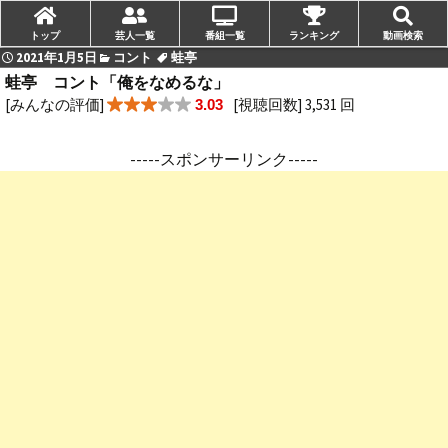
トップ
芸人一覧
番組一覧
ランキング
動画検索
2021年1月5日
コント
蛙亭
蛙亭 コント「俺をなめるな」
[みんなの評価]
[視聴回数] 3,531 回
3.03
-----スポンサーリンク-----