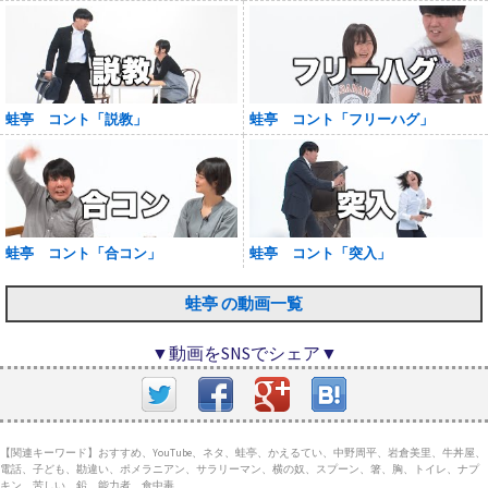
蛙亭 コント「説教」
蛙亭 コント「フリーハグ」
蛙亭 コント「合コン」
蛙亭 コント「突入」
蛙亭 の動画一覧
▼動画をSNSでシェア▼
【関連キーワード】おすすめ、YouTube、ネタ、蛙亭、かえるてい、中野周平、岩倉美里、牛丼屋、
電話、子ども、勘違い、ポメラニアン、サラリーマン、横の奴、スプーン、箸、胸、トイレ、ナプ
キン、苦しい、鉛、能力者、食中毒