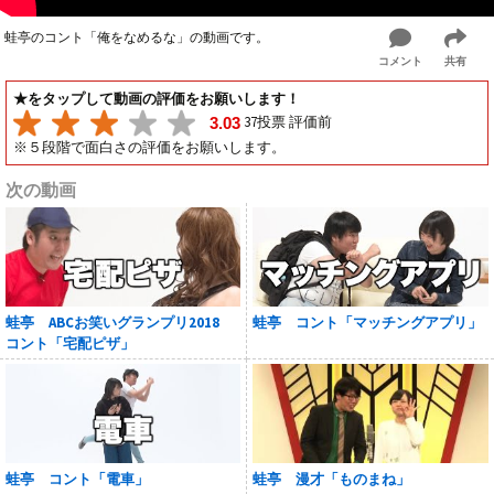
蛙亭のコント「俺をなめるな」の動画です。
コメント
共有
★をタップして動画の評価をお願いします！
37投票 評価前
3.03
※５段階で面白さの評価をお願いします。
次の動画
蛙亭 ABCお笑いグランプリ2018
蛙亭 コント「マッチングアプリ」
コント「宅配ピザ」
蛙亭 コント「電車」
蛙亭 漫才「ものまね」