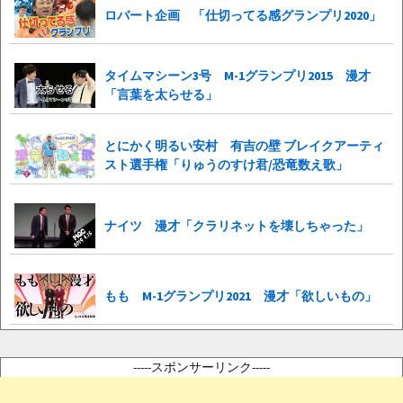
ロバート企画 「仕切ってる感グランプリ2020」
タイムマシーン3号 M-1グランプリ2015 漫才
「言葉を太らせる」
とにかく明るい安村 有吉の壁 ブレイクアーティ
スト選手権「りゅうのすけ君/恐竜数え歌」
ナイツ 漫才「クラリネットを壊しちゃった」
もも M-1グランプリ2021 漫才「欲しいもの」
-----スポンサーリンク-----