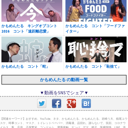
かもめんたる キングオブコント
かもめんたる コント「フードファ
2016 コント「遠距離恋愛」
イター」
かもめんたる コント「蛇」
かもめんたる コント「恥捨て」
かもめんたる の動画一覧
▼動画をSNSでシェア▼
【関連キーワード】おすすめ、YouTube、ネタ、かもめんたる、かもめんたる、岩崎う大、槙尾ユウ
スケ、時事コント、マスク、トイレットペーパー、消毒液、品切れ、謝らないで、笑顔、コロナウ
イルス、客、店員、子孫繁栄、コンドーム、濃厚接触、ナンパ、デマ、精子、医療関係、LINE、温