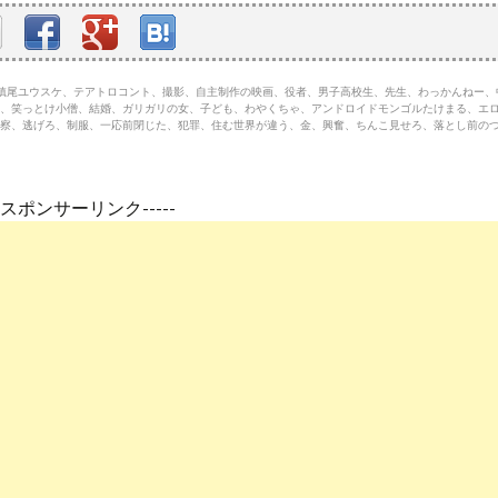
大、槙尾ユウスケ、テアトロコント、撮影、自主制作の映画、役者、男子高校生、先生、わっかんねー
、笑っとけ小僧、結婚、ガリガリの女、子ども、わやくちゃ、アンドロイドモンゴルたけまる、エ
警察、逃げろ、制服、一応前閉じた、犯罪、住む世界が違う、金、興奮、ちんこ見せろ、落とし前の
---スポンサーリンク-----