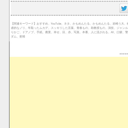
【関連キーワード】おすすめ、YouTube、ネタ、かもめんたる、かもめんたる、岩崎う
虐的なノリ、年取ったムカデ、スッキリした言葉、青春もの、助教授もの、演技、ジャンル
りかご、ドアノブ、手紙、農業、幸せ、目、赤、写真、本番、人に流される、AV、口癖、
ダム、射精
--