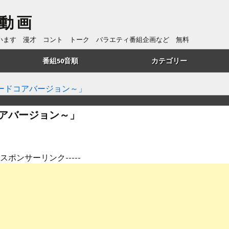
動画
ています 漫才 コント トーク バラエティ番組企画など 無料
番組50音順
カテゴリー
あ行
トーク
ードコアバージョン～」
か行
漫才
アバージョン～」
さ行
コント
た行
番組企画
---スポンサーリンク-----
は行
歌・リズムネタ
や行
漫談
ら行
ものまね