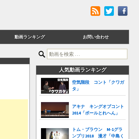
動画ランキング
お問い合わせ
評価順
検
索:
24時間アクセス
人気動画ランキング
週間アクセス
空気階段 コント「クワガ
タ」
月間アクセス
累計アクセス
アキナ キングオブコント
2014「ボールとれへん」
トム・ブラウン M-1グラ
ンプリ2018 漫才「中島く