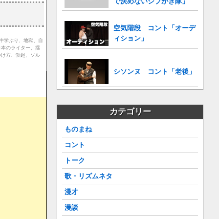
で決めないシブがき隊」
空気階段 コント「オーデ
ィション」
、中学ぶり、地獄、自
ロ本のライター、揺
つけ方、勃起、ソル
シソンヌ コント「老後」
カテゴリー
ものまね
コント
トーク
歌・リズムネタ
漫才
漫談