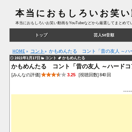
本当におもしろいお笑い
本当におもしろいお笑い動画をYouTubeなどから厳選してまとめ
コ
トップ
芸人50音順
ン
テ
あ行
HOME
»
コント
»
かもめんたる コント「昔の友人 ～ハ
ン
2021年1月17日
コント
かもめんたる
ツ
か行
かもめんたる コント「昔の友人 ～ハードコ
へ
さ行
[みんなの評価]
[視聴回数] 840 回
3.25
移
動
た行
--
な行
は行
ま行