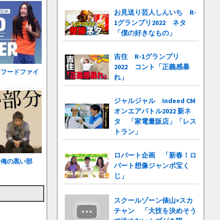
お見送り芸人しんいち R-
1グランプリ2022 ネタ
「僕の好きなもの」
吉住 R-1グランプリ
2022 コント「正義感暴
「フードファイ
れ」
ジャルジャル Indeed CM
オンエアバトル2022 新ネ
タ 「家電量販店」「レス
トラン」
ロバート企画 「新春！ロ
「俺の黒い部
バート想像ジャンボ宝く
じ」
スクールゾーン俵山×スカ
チャン 「大技を決めそう