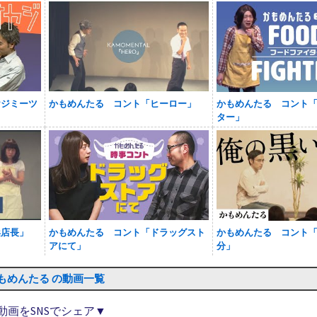
ヤジミーツ
かもめんたる コント「ヒーロー」
かもめんたる コント
ター」
浜店長」
かもめんたる コント「ドラッグスト
かもめんたる コント
アにて」
分」
もめんたる の動画一覧
動画をSNSでシェア▼