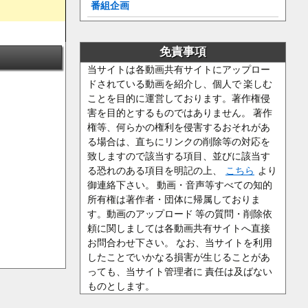
番組企画
免責事項
当サイトは各動画共有サイトにアップロー
ドされている動画を紹介し、個人で 楽しむ
ことを目的に運営しております。著作権侵
害を目的とするものではありません。 著作
権等、何らかの権利を侵害するおそれがあ
る場合は、直ちにリンクの削除等の対応を
致しますので該当する項目、並びに該当す
る恐れのある項目を明記の上、
こちら
より
御連絡下さい。 動画・音声等すべての知的
所有権は著作者・団体に帰属しておりま
す。動画のアップロード 等の質問・削除依
頼に関しましては各動画共有サイトへ直接
お問合わせ下さい。 なお、当サイトを利用
したことでいかなる損害が生じることがあ
っても、当サイト管理者に 責任は及ばない
ものとします。