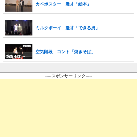
カベポスター 漫才「絵本」
ミルクボーイ 漫才「できる男」
空気階段 コント「焼きそば」
-----スポンサーリンク-----