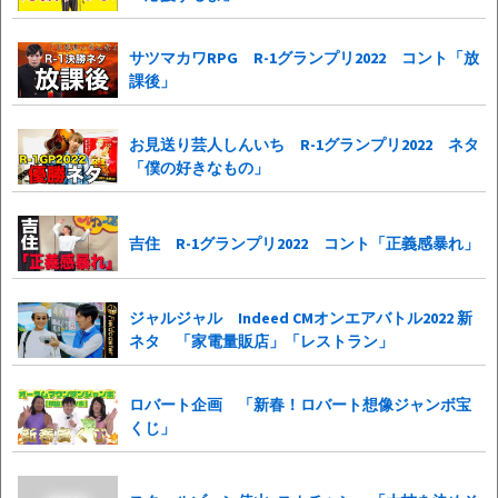
サツマカワRPG R-1グランプリ2022 コント「放
課後」
お見送り芸人しんいち R-1グランプリ2022 ネタ
「僕の好きなもの」
吉住 R-1グランプリ2022 コント「正義感暴れ」
ジャルジャル Indeed CMオンエアバトル2022 新
ネタ 「家電量販店」「レストラン」
ロバート企画 「新春！ロバート想像ジャンボ宝
くじ」