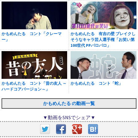
かもめんたる コント「クレーマ
かもめんたる 有吉の壁 ブレイクし
ー」
そうなキャラ芸人選手権「お笑い第
100世代 PPパロパロ」
かもめんたる コント「昔の友人 ～
かもめんたる コント「蛇」
ハードコアバージョン～」
かもめんたる の動画一覧
▼動画をSNSでシェア▼