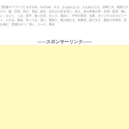
【関連キーワード】おすすめ、YouTube、ネタ、かもめんたる、かもめんたる、岩崎う大、槙尾ユウ
スケ、嘘、詐欺、詫び、電話、紹介、女の人の足を洗う、本人、金の斧銀の斧、女神、監督、優し
い、かとう、くめ、若手、疑いの目、センス、面白い、中学の部活、先輩、オリジナルのエピソー
ド、たける、親友、笑ってる、逆に、裏切り、腹が捩れる、歌舞伎、誰ですか、横浜の中華街、尻
を揉む、普通のやつ、弱い、コース、豚足
-----スポンサーリンク-----