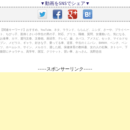
▼動画をSNSでシェア▼
【関連キーワード】おすすめ、YouTube、ネタ、ラランド、ららんど、ニシダ、さーや、プライベー
ト、ちびっ子、面倒くさい小学生の男の子、対応、グリコ、職種、質問、女優抱いた、気になる、
お食事、カマ、週刊文春、文春砲、座頭市、テレビ、歯、タバコ、アメスピ、セッタ、マイルドセ
ブン、メビウス、ギャラ、好きな子、乗ってる車、逆算、中古のミニバン、BMWH、ベンチ、ベン
ツ、ホームレス、サイン、メルカリ、適した紙、保健体育の教科書、女の人の右胸、タトゥー、下
腹部にチョウチョ、高学年、国宝、クリケット、習い事、おっさん、浅野忠信
-----スポンサーリンク-----