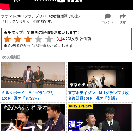
ラランドのM-1グランプリ2019敗者復活戦での漫才
「ビッグな芸能人」の動画です。
コメント
共有
★をタップして動画の評価をお願いします！
223投票 評価前
3.14
※５段階で面白さの評価をお願いします。
次の動画
ミルクボーイ M-1グランプリ
東京ホテイソン M-1グランプリ敗
2019 漫才「もなか」
者復活戦2019 漫才「英語」