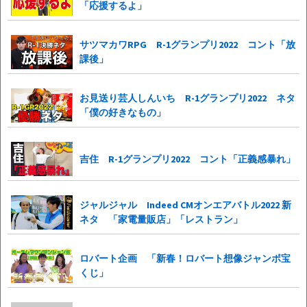
「応援するよ」
サツマカワRPG R-1グランプリ2022 コント「放
課後」
お見送り芸人しんいち R-1グランプリ2022 ネタ
「僕の好きなもの」
吉住 R-1グランプリ2022 コント「正義感暴れ」
ジャルジャル Indeed CMオンエアバトル2022 新
ネタ 「家電量販店」「レストラン」
ロバート企画 「新春！ロバート想像ジャンボ宝
くじ」