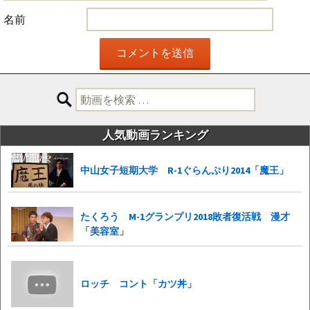
名前
検
索:
人気動画ランキング
中山女子短期大学 R-1ぐらんぷり2014「魔王」
たくろう M-1グランプリ2018敗者復活戦 漫才
「美容室」
ロッチ コント「カツ丼」