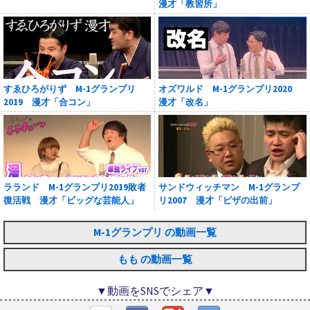
漫才「教習所」
すゑひろがりず M-1グランプリ
オズワルド M-1グランプリ2020
2019 漫才「合コン」
漫才「改名」
ラランド M-1グランプリ2019敗者
サンドウィッチマン M-1グランプ
復活戦 漫才「ビッグな芸能人」
リ2007 漫才「ピザの出前」
M-1グランプリ の動画一覧
もも の動画一覧
▼動画をSNSでシェア▼