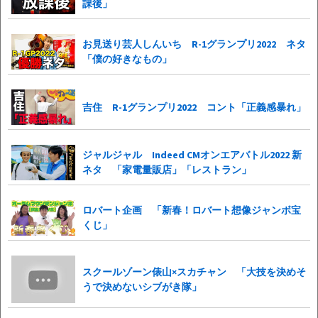
課後」
お見送り芸人しんいち R-1グランプリ2022 ネタ
「僕の好きなもの」
吉住 R-1グランプリ2022 コント「正義感暴れ」
ジャルジャル Indeed CMオンエアバトル2022 新
ネタ 「家電量販店」「レストラン」
ロバート企画 「新春！ロバート想像ジャンボ宝
くじ」
スクールゾーン俵山×スカチャン 「大技を決めそ
うで決めないシブがき隊」