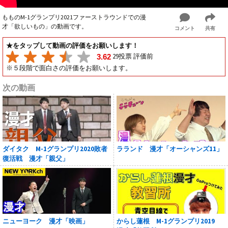
もものM-1グランプリ2021ファーストラウンドでの漫
才「欲しいもの」の動画です。
コメント
共有
★をタップして動画の評価をお願いします！
29投票 評価前
3.62
※５段階で面白さの評価をお願いします。
次の動画
ダイタク M-1グランプリ2020敗者
ラランド 漫才「オーシャンズ11」
復活戦 漫才「親父」
ニューヨーク 漫才「映画」
からし蓮根 M-1グランプリ2019