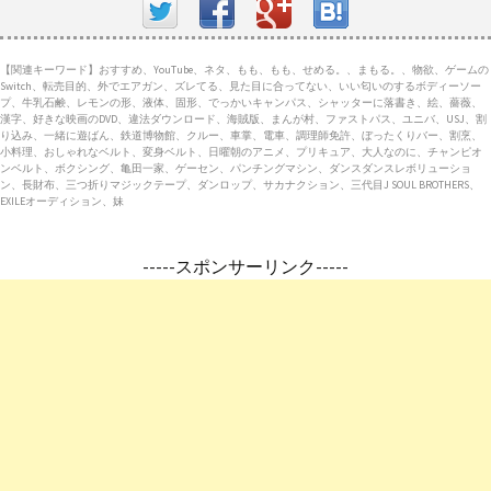
【関連キーワード】おすすめ、YouTube、ネタ、もも、もも、せめる。、まもる。、物欲、ゲームの
Switch、転売目的、外でエアガン、ズレてる、見た目に合ってない、いい匂いのするボディーソー
プ、牛乳石鹸、レモンの形、液体、固形、でっかいキャンパス、シャッターに落書き、絵、薔薇、
漢字、好きな映画のDVD、違法ダウンロード、海賊版、まんが村、ファストパス、ユニバ、USJ、割
り込み、一緒に遊ばん、鉄道博物館、クルー、車掌、電車、調理師免許、ぼったくりバー、割烹、
小料理、おしゃれなベルト、変身ベルト、日曜朝のアニメ、プリキュア、大人なのに、チャンピオ
ンベルト、ボクシング、亀田一家、ゲーセン、パンチングマシン、ダンスダンスレボリューショ
ン、長財布、三つ折りマジックテープ、ダンロップ、サカナクション、三代目J SOUL BROTHERS、
EXILEオーディション、妹
-----スポンサーリンク-----