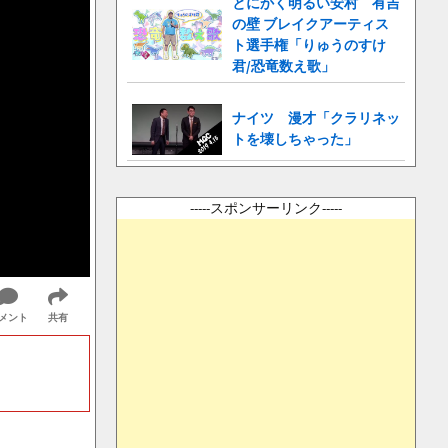
とにかく明るい安村 有吉
の壁 ブレイクアーティス
ト選手権「りゅうのすけ
君/恐竜数え歌」
ナイツ 漫才「クラリネッ
トを壊しちゃった」
-----スポンサーリンク-----
メント
共有