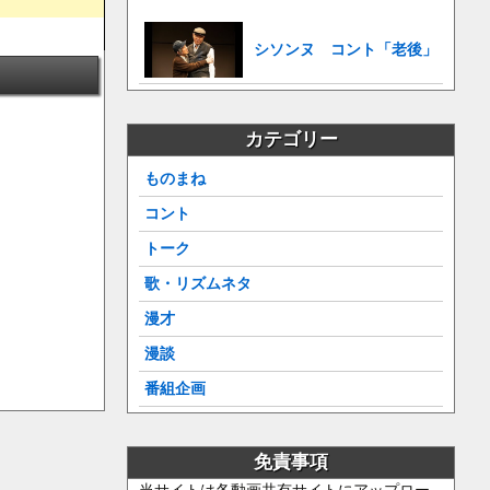
シソンヌ コント「老後」
カテゴリー
ものまね
コント
トーク
歌・リズムネタ
漫才
漫談
番組企画
免責事項