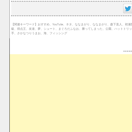
【関連キーワード】おすすめ、YouTube、ネタ、ななまがり、ななまがり、森下直人、
級、得点王、友達、夢、シュート、まぐろだふなお、勝ってしまった、公園、ハットトリッ
手、さかなつりうまお、海、フィッシング
--