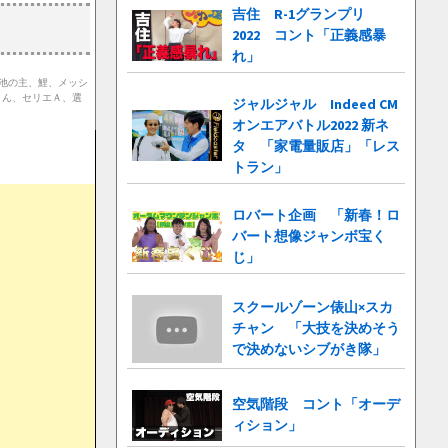
吉住 R-1グランプリ
2022 コント「正義感暴
れ」
、池の主、鯉、メッシ
さん、セリエＡ、選
ジャルジャル Indeed CM
オンエアバトル2022 新ネ
タ 「家電量販店」「レス
トラン」
ロバート企画 「新春！ロ
バート想像ジャンボ宝く
じ」
スクールゾーン俵山×スカ
チャン 「大技を決めそう
で決めないシブがき隊」
空気階段 コント「オーデ
ィション」