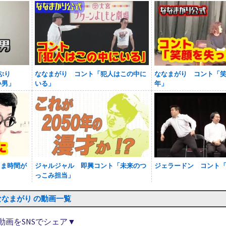
ぷり
ななまがり コント「犯人はこの中に
ななまがり コント「
い男」
いる」
年」
まま時間が
ジャルジャル 即興コント「未来のつ
ジェラードン コント
っこみ担当」
ななまがり の動画一覧
動画をSNSでシェア▼