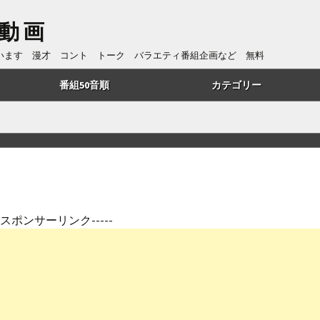
動画
ています 漫才 コント トーク バラエティ番組企画など 無料
番組50音順
カテゴリー
あ行
トーク
か行
漫才
さ行
コント
た行
番組企画
---スポンサーリンク-----
は行
歌・リズムネタ
や行
漫談
ら行
ものまね