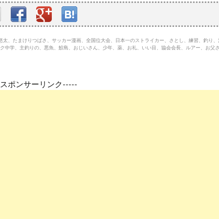
初瀬悠太、たまけりつばさ、サッカー漫画、全国位大会、日本一のストライカー、さとし、練習、釣り
ク中学、主釣りの、悪魚、鮫島、おじいさん、少年、薬、お礼、いい目、協会会長、ルアー、お父
---スポンサーリンク-----