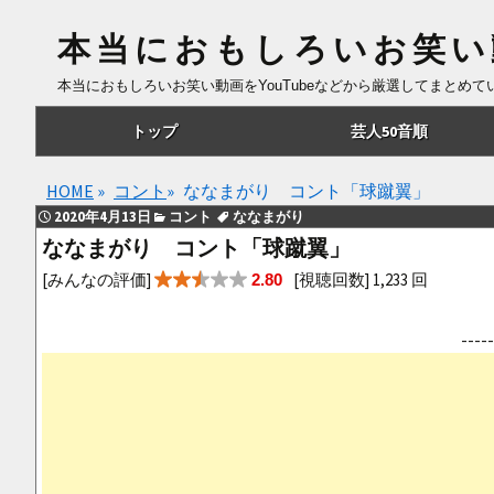
本当におもしろいお笑い
本当におもしろいお笑い動画をYouTubeなどから厳選してまとめ
コ
トップ
芸人50音順
ン
テ
あ行
HOME
»
コント
»
ななまがり コント「球蹴翼」
ン
2020年4月13日
コント
ななまがり
ツ
か行
ななまがり コント「球蹴翼」
へ
さ行
[みんなの評価]
[視聴回数] 1,233 回
2.80
移
動
た行
--
な行
は行
ま行