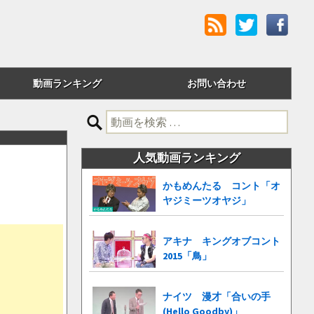
動画ランキング
お問い合わせ
評価順
検
索:
24時間アクセス
人気動画ランキング
週間アクセス
かもめんたる コント「オ
ヤジミーツオヤジ」
月間アクセス
累計アクセス
アキナ キングオブコント
2015「鳥」
ナイツ 漫才「合いの手
(Hello Goodby)」