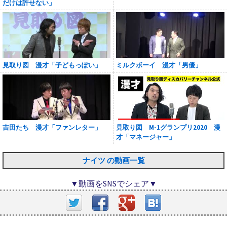
だけは許せない」
見取り図 漫才「子どもっぽい」
ミルクボーイ 漫才「男優」
吉田たち 漫才「ファンレター」
見取り図 M-1グランプリ2020 漫
才「マネージャー」
ナイツ の動画一覧
▼動画をSNSでシェア▼