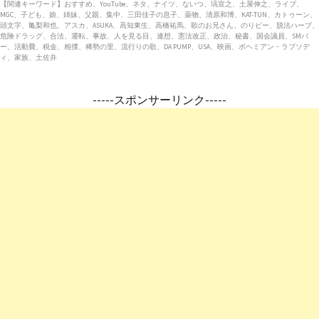
【関連キーワード】おすすめ、YouTube、ネタ、ナイツ、ないつ、塙宣之、土屋伸之、ライブ、
MGC、子ども、娘、姉妹、父親、集中、三田佳子の息子、薬物、清原和博、KAT-TUN、カトゥーン、
頭文字、亀梨和也、アスカ、ASUKA、高知東生、高橋祐馬、歌のお兄さん、のりピー、脱法ハーブ、
危険ドラッグ、合法、運転、事故、人を見る目、連想、憲法改正、政治、秘書、国会議員、SMバ
ー、活動費、税金、相撲、稀勢の里、流行りの歌、DA PUMP、USA、映画、ボヘミアン・ラプソデ
ィ、家族、土佐弁
-----スポンサーリンク-----