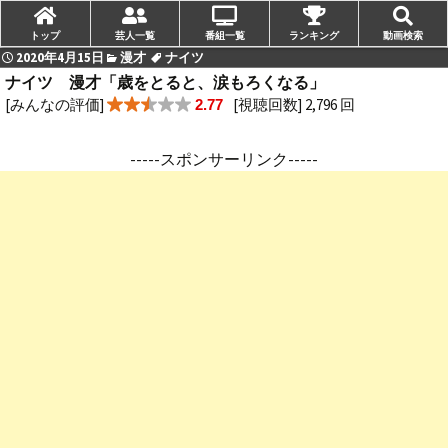
トップ
芸人一覧
番組一覧
ランキング
動画検索
2020年4月15日
漫才
ナイツ
ナイツ 漫才「歳をとると、涙もろくなる」
[みんなの評価]
[視聴回数] 2,796 回
2.77
-----スポンサーリンク-----