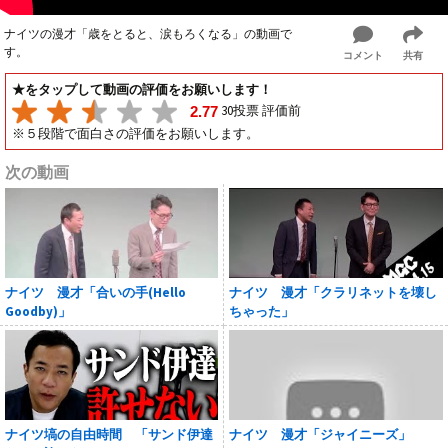
ナイツの漫才「歳をとると、涙もろくなる」の動画で
す。
コメント
共有
★をタップして動画の評価をお願いします！
30投票 評価前
2.77
※５段階で面白さの評価をお願いします。
次の動画
ナイツ 漫才「合いの手(Hello
ナイツ 漫才「クラリネットを壊し
Goodby)」
ちゃった」
ナイツ塙の自由時間 「サンド伊達
ナイツ 漫才「ジャイニーズ」