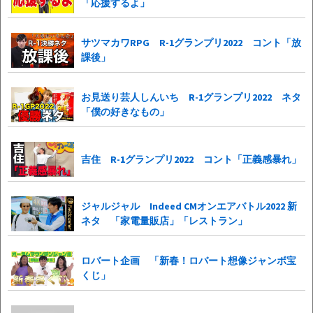
「応援するよ」
サツマカワRPG R-1グランプリ2022 コント「放
課後」
お見送り芸人しんいち R-1グランプリ2022 ネタ
「僕の好きなもの」
吉住 R-1グランプリ2022 コント「正義感暴れ」
ジャルジャル Indeed CMオンエアバトル2022 新
ネタ 「家電量販店」「レストラン」
ロバート企画 「新春！ロバート想像ジャンボ宝
くじ」