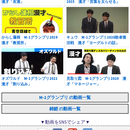
漫才「友達」
2015 漫才「言葉を太らせる」
からし蓮根 M-1グランプリ2019
キュウ M-1グランプリ2020敗者復
漫才「教習所」
活戦 漫才「ヨーグルトの話」
オズワルド M-1グランプリ2021
見取り図 M-1グランプリ2020 漫
漫才「割り込み」
才「マネージャー」
M-1グランプリ の動画一覧
錦鯉 の動画一覧
▼動画をSNSでシェア▼