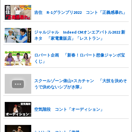
吉住 R-1グランプリ2022 コント「正義感暴れ」
ジャルジャル Indeed CMオンエアバトル2022 新
ネタ 「家電量販店」「レストラン」
ロバート企画 「新春！ロバート想像ジャンボ宝
くじ」
スクールゾーン俵山×スカチャン 「大技を決めそ
うで決めないシブがき隊」
空気階段 コント「オーディション」