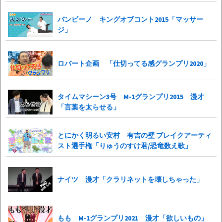
バンビーノ キングオブコント2015「マッサー
ジ」
ロバート企画 「仕切ってる感グランプリ2020」
タイムマシーン3号 M-1グランプリ2015 漫才
「言葉を太らせる」
とにかく明るい安村 有吉の壁 ブレイクアーティ
スト選手権「りゅうのすけ君/恐竜数え歌」
ナイツ 漫才「クラリネットを壊しちゃった」
もも M-1グランプリ2021 漫才「欲しいもの」