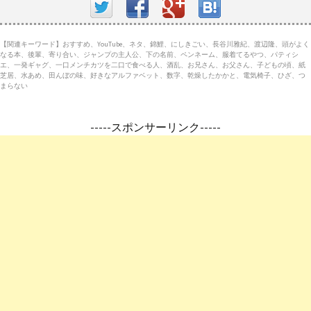
【関連キーワード】おすすめ、YouTube、ネタ、錦鯉、にしきごい、長谷川雅紀、渡辺隆、頭がよく
なる本、後輩、寄り合い、ジャンプの主人公、下の名前、ペンネーム、服着てるやつ、パティシ
エ、一発ギャグ、一口メンチカツを二口で食べる人、酒乱、お兄さん、お父さん、子どもの頃、紙
芝居、水あめ、田んぼの味、好きなアルファベット、数字、乾燥したかかと、電気椅子、ひざ、つ
まらない
-----スポンサーリンク-----