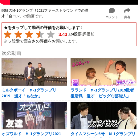
錦鯉のM-1グランプリ2021ファーストラウンドでの漫
才「合コン」の動画です。
コメント
共有
★をタップして動画の評価をお願いします！
224投票 評価前
3.43
※５段階で面白さの評価をお願いします。
次の動画
ミルクボーイ M-1グランプリ
ラランド M-1グランプリ2019敗者
2019 漫才「もなか」
復活戦 漫才「ビッグな芸能人」
オズワルド M-1グランプリ2021
タイムマシーン3号 M-1グランプリ