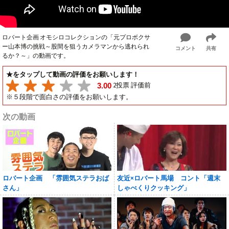
ロバート企画 オモシロコレクションの「元プロボクサ
ー山本博の挑戦～股間を狙うカメラマンから逃れられ
コメント
共有
るか？～」の動画です。
★をタップして動画の評価をお願いします！
2投票 評価前
3.00
※５段階で面白さの評価をお願いします。
次の動画
ロバート企画 「雰囲気ステラおば
友近×ロバート馬場 コント「週末
さん」
しゃべくりクッキング」