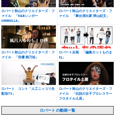
ロバート秋山のクリエイターズ・フ
ロバート秋山のクリエイターズ・フ
ァイル 「R&Bシンガー
ァイル 「舞台演出家 津山紀文」
UMBRELLA」
ロバート秋山のクリエイターズ・フ
ロバート企画 「編集カットものま
ァイル 「俳優 桐乃祐」
ね」
ロバート コント「人工ニッコリ生
ロバート秋山のクリエイターズ・フ
配信TV」
ァイル 「伝説の女子プロレスラー
フロタイル土居」
ロバート の動画一覧