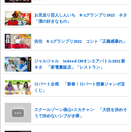
お見送り芸人しんいち R-1グランプリ2022 ネタ
「僕の好きなもの」
吉住 R-1グランプリ2022 コント「正義感暴れ」
ジャルジャル Indeed CMオンエアバトル2022 新
ネタ 「家電量販店」「レストラン」
ロバート企画 「新春！ロバート想像ジャンボ宝
くじ」
スクールゾーン俵山×スカチャン 「大技を決めそ
うで決めないシブがき隊」