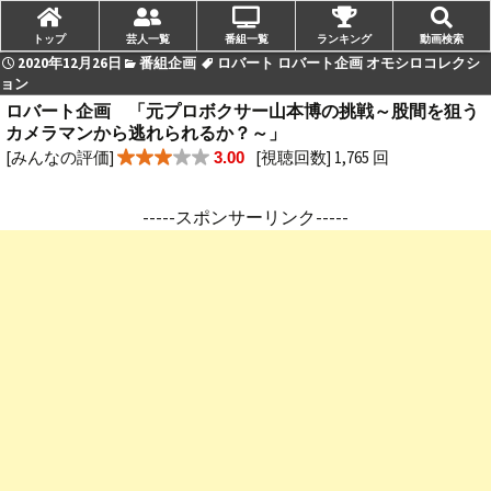
トップ
芸人一覧
番組一覧
ランキング
動画検索
2020年12月26日
番組企画
ロバート ロバート企画 オモシロコレクシ
ョン
ロバート企画 「元プロボクサー山本博の挑戦～股間を狙う
カメラマンから逃れられるか？～」
[みんなの評価]
[視聴回数] 1,765 回
3.00
-----スポンサーリンク-----