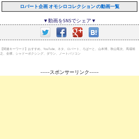
ロバート企画 オモシロコレクション の動画一覧
▼動画をSNSでシェア▼
【関連キーワード】おすすめ、YouTube、ネタ、ロバート、ろばーと、山本博、秋山竜次、馬場裕
之、全裸、シャドーボクシング、ダウン、ノートパソコン
-----スポンサーリンク-----