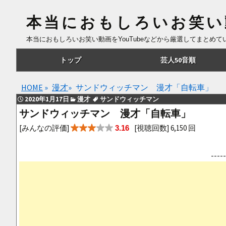
本当におもしろいお笑い
本当におもしろいお笑い動画をYouTubeなどから厳選してまとめ
コ
トップ
芸人50音順
ン
テ
あ行
HOME
»
漫才
»
サンドウィッチマン 漫才「自転車」
ン
2020年1月17日
漫才
サンドウィッチマン
ツ
か行
サンドウィッチマン 漫才「自転車」
へ
さ行
[みんなの評価]
[視聴回数] 6,150 回
3.16
移
動
た行
--
な行
は行
ま行