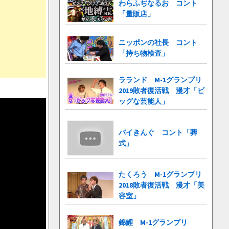
わらふぢなるお コント
「量販店」
ニッポンの社長 コント
「持ち物検査」
ラランド M-1グランプリ
2019敗者復活戦 漫才「ビ
ッグな芸能人」
バイきんぐ コント「葬
式」
たくろう M-1グランプリ
2018敗者復活戦 漫才「美
容室」
錦鯉 M-1グランプリ