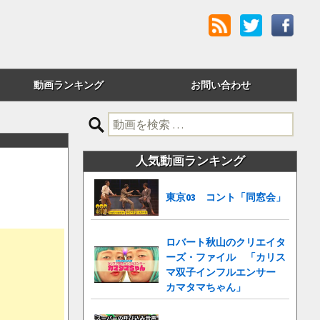
動画ランキング
お問い合わせ
評価順
検
索:
24時間アクセス
人気動画ランキング
週間アクセス
東京03 コント「同窓会」
月間アクセス
累計アクセス
ロバート秋山のクリエイタ
ーズ・ファイル 「カリス
マ双子インフルエンサー
カマタマちゃん」