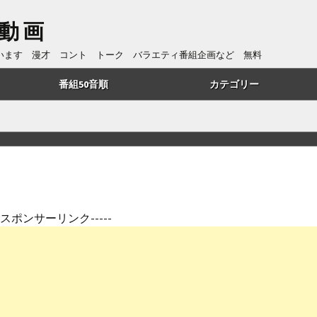
動画
ています 漫才 コント トーク バラエティ番組企画など 無料
番組50音順
カテゴリー
あ行
トーク
か行
漫才
さ行
コント
た行
番組企画
---スポンサーリンク-----
は行
歌・リズムネタ
や行
漫談
ら行
ものまね