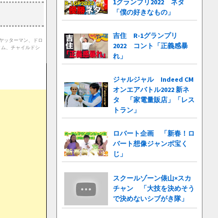
1グランプリ2022 ネタ
「僕の好きなもの」
吉住 R-1グランプリ
、ヤッターマン、ドロ
2022 コント「正義感暴
タム、チャイルドシ
れ」
ジャルジャル Indeed CM
オンエアバトル2022 新ネ
タ 「家電量販店」「レス
トラン」
ロバート企画 「新春！ロ
バート想像ジャンボ宝く
じ」
スクールゾーン俵山×スカ
チャン 「大技を決めそう
で決めないシブがき隊」