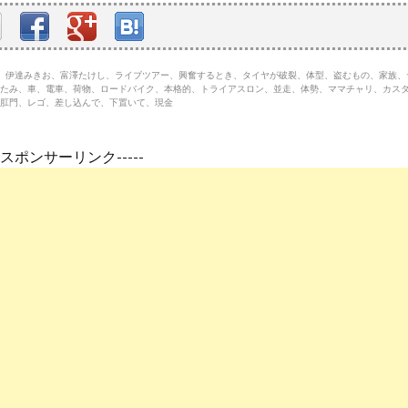
まん、伊達みきお、富澤たけし、ライブツアー、興奮するとき、タイヤが破裂、体型、盗むもの、家族
たみ、車、電車、荷物、ロードバイク、本格的、トライアスロン、並走、体勢、ママチャリ、カス
肛門、レゴ、差し込んで、下置いて、現金
---スポンサーリンク-----