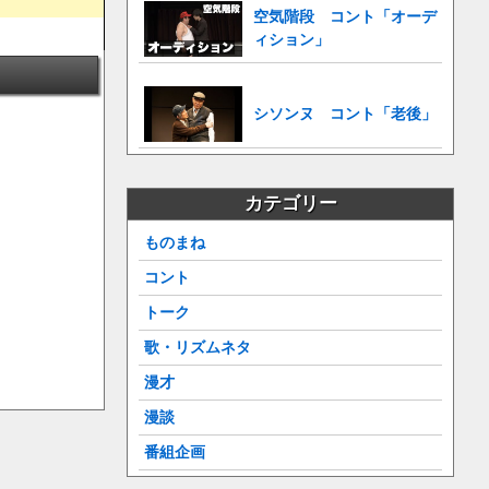
空気階段 コント「オーデ
ィション」
シソンヌ コント「老後」
カテゴリー
ものまね
コント
トーク
歌・リズムネタ
漫才
漫談
番組企画