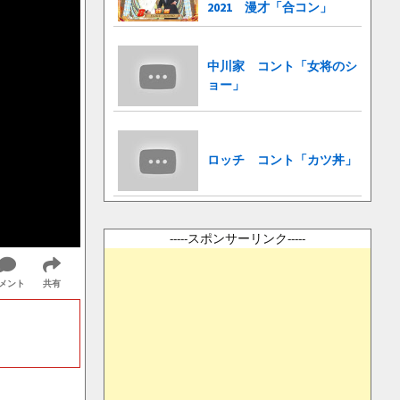
2021 漫才「合コン」
中川家 コント「女将のシ
ョー」
ロッチ コント「カツ丼」
-----スポンサーリンク-----
メント
共有