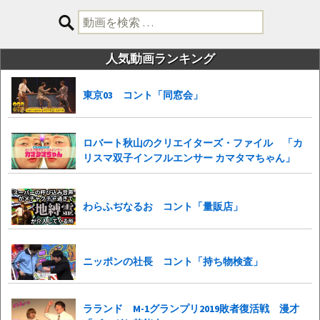
検
索:
人気動画ランキング
東京03 コント「同窓会」
ロバート秋山のクリエイターズ・ファイル 「カ
リスマ双子インフルエンサー カマタマちゃん」
わらふぢなるお コント「量販店」
ニッポンの社長 コント「持ち物検査」
ラランド M-1グランプリ2019敗者復活戦 漫才