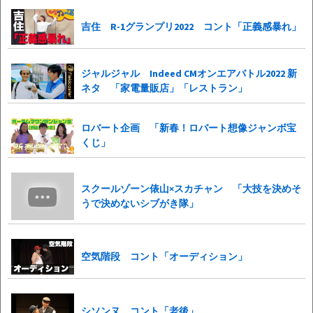
吉住 R-1グランプリ2022 コント「正義感暴れ」
ジャルジャル Indeed CMオンエアバトル2022 新
ネタ 「家電量販店」「レストラン」
ロバート企画 「新春！ロバート想像ジャンボ宝
くじ」
スクールゾーン俵山×スカチャン 「大技を決めそ
うで決めないシブがき隊」
空気階段 コント「オーディション」
シソンヌ コント「老後」