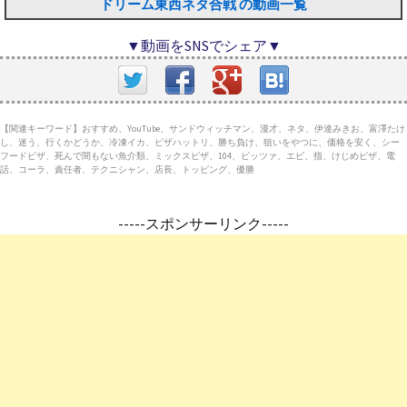
ドリーム東西ネタ合戦 の動画一覧
▼動画をSNSでシェア▼
【関連キーワード】おすすめ、YouTube、サンドウィッチマン、漫才、ネタ、伊達みきお、富澤たけ
し、迷う、行くかどうか、冷凍イカ、ピザハットリ、勝ち負け、狙いをやつに、価格を安く、シー
フードピザ、死んで間もない魚介類、ミックスピザ、104、ピッツァ、エビ、指、けじめピザ、電
話、コーラ、責任者、テクニシャン、店長、トッピング、優勝
-----スポンサーリンク-----