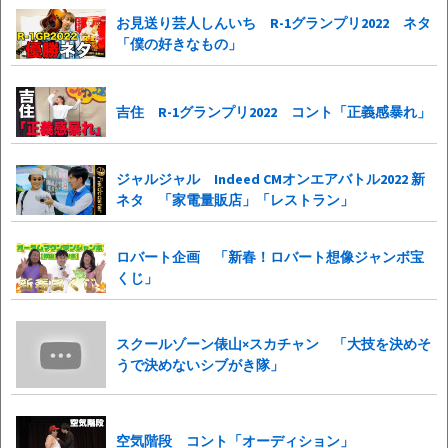
お見送り芸人しんいち R-1グランプリ2022 ネタ
「僕の好きなもの」
吉住 R-1グランプリ2022 コント「正義感暴れ」
ジャルジャル Indeed CMオンエアバトル2022 新
ネタ 「家電量販店」「レストラン」
ロバート企画 「新春！ロバート想像ジャンボ宝
くじ」
スクールゾーン俵山×スカチャン 「大技を決めそ
うで決めないシブがき隊」
空気階段 コント「オーディション」