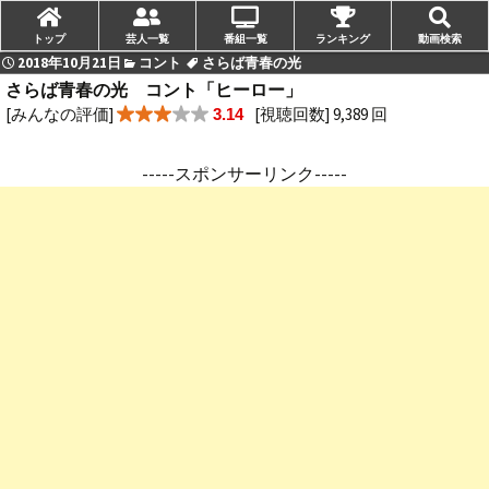
トップ
芸人一覧
番組一覧
ランキング
動画検索
2018年10月21日
コント
さらば青春の光
さらば青春の光 コント「ヒーロー」
[みんなの評価]
[視聴回数] 9,389 回
3.14
-----スポンサーリンク-----