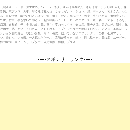
【関連キーワード】おすすめ、YouTube、ネタ、さらば青春の光、さらばせいしゅんのひかり、森田
哲矢、東ブクロ、火事、早く逃げるんだ、こっちだ、マンション、肩、岡田さん、柏木さん、助け
る、自殺行為、救わないといけない命、無茶、絶対に死なない、約束、火の不始末、俺の寝タバコ
です、坊主、手を繋いでやろう、お姫様抱っこ、ヒーローのスタンス、織田裕二、立ち止まるな、
原因、違和感、煙、全員の命、罪の重さが変わってくる、失火罪、重失火罪、雲泥の差、罰金、執
行猶予、熱い想い、旦那さん、絶対助ける、スプリンクラーが動いていない、防火扉、不燃材、マ
ンション側の責任、やばい発想、写メ、確認、動いていないスプリンクラーの数、心臓マッサー
ジ、悲しんでいる暇、一人死んだら一緒、意識が戻った、叫び、勝ち取った、罪は罪、ムービー、
何の時間、屋上、ヘリコプター、火災保険、満額、プラス
-----スポンサーリンク-----