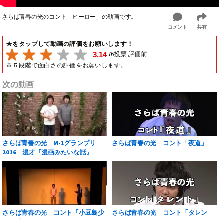
さらば青春の光のコント「ヒーロー」の動画です。
コメント
共有
★をタップして動画の評価をお願いします！
76投票 評価前
3.14
※５段階で面白さの評価をお願いします。
次の動画
さらば青春の光 M-1グランプリ
さらば青春の光 コント「夜道」
2016 漫才「漫画みたいな話」
さらば青春の光 コント「小豆島少
さらば青春の光 コント「タレン