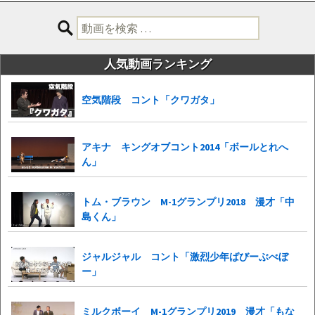
検
索:
人気動画ランキング
空気階段 コント「クワガタ」
アキナ キングオブコント2014「ボールとれへ
ん」
トム・ブラウン M-1グランプリ2018 漫才「中
島くん」
ジャルジャル コント「激烈少年ばびーぶべぼ
ー」
ミルクボーイ M-1グランプリ2019 漫才「もな