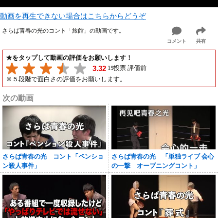
動画を再生できない場合はこちらからどうぞ
さらば青春の光のコント「旅館」の動画です。
コメント
共有
★をタップして動画の評価をお願いします！
19投票 評価前
3.32
※５段階で面白さの評価をお願いします。
次の動画
さらば青春の光 コント「ペンショ
さらば青春の光 「単独ライブ 会心
ン殺人事件」
の一撃 オープニングコント」