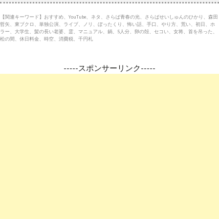
【関連キーワード】おすすめ、YouTube、ネタ、さらば青春の光、さらばせいしゅんのひかり、森田
哲矢、東ブクロ、単独公演、ライブ、ノリ、ぼったくり、怖い話、手口、やり方、荒い、初日、ホ
ラー、大学生、髪の長い老婆、霊、マニュアル、鍋、5人分、卵の殻、セコい、女将、首を吊った、
松の間、休日料金、時空、消費税、千円札
-----スポンサーリンク-----