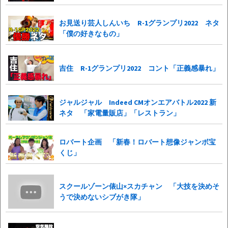
お見送り芸人しんいち R-1グランプリ2022 ネタ
「僕の好きなもの」
吉住 R-1グランプリ2022 コント「正義感暴れ」
ジャルジャル Indeed CMオンエアバトル2022 新
ネタ 「家電量販店」「レストラン」
ロバート企画 「新春！ロバート想像ジャンボ宝
くじ」
スクールゾーン俵山×スカチャン 「大技を決めそ
うで決めないシブがき隊」