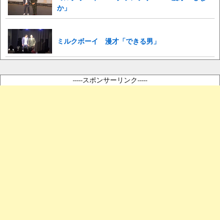
か」
ミルクボーイ 漫才「できる男」
-----スポンサーリンク-----