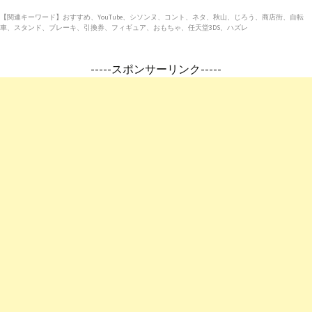
【関連キーワード】おすすめ、YouTube、シソンヌ、コント、ネタ、秋山、じろう、商店街、自転
車、スタンド、ブレーキ、引換券、フィギュア、おもちゃ、任天堂3DS、ハズレ
-----スポンサーリンク-----