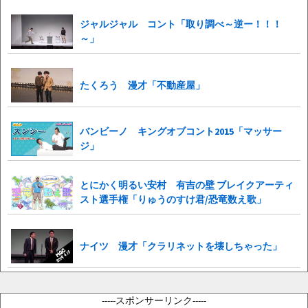
ジャルジャル コント「取り調べ～逆ー！！！
～」
たくろう 漫才「不動産屋」
バンビーノ キングオブコント2015「マッサー
ジ」
とにかく明るい安村 有吉の壁 ブレイクアーティ
スト選手権「りゅうのすけ君/恐竜数え歌」
ナイツ 漫才「クラリネットを壊しちゃった」
-----スポンサーリンク-----