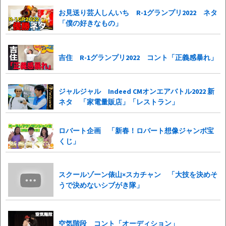
お見送り芸人しんいち R-1グランプリ2022 ネタ
「僕の好きなもの」
吉住 R-1グランプリ2022 コント「正義感暴れ」
ジャルジャル Indeed CMオンエアバトル2022 新
ネタ 「家電量販店」「レストラン」
ロバート企画 「新春！ロバート想像ジャンボ宝
くじ」
スクールゾーン俵山×スカチャン 「大技を決めそ
うで決めないシブがき隊」
空気階段 コント「オーディション」