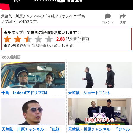
天竺鼠・川原チャンネルの「単独ブリッジVTR〜千鳥
ノブ編〜」の動画です。
コメント
共有
★をタップして動画の評価をお願いします！
16投票 評価前
2.88
※５段階で面白さの評価をお願いします。
次の動画
千鳥 IndeedアドリブCM
天竺鼠 ショートコント
天竺鼠・川原チャンネル 「似顔
天竺鼠・川原チャンネル 「ジャル