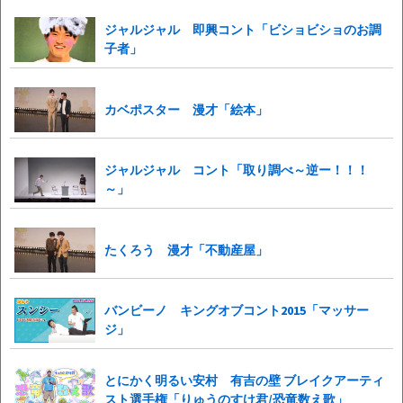
ジャルジャル 即興コント「ビショビショのお調
子者」
カベポスター 漫才「絵本」
ジャルジャル コント「取り調べ～逆ー！！！
～」
たくろう 漫才「不動産屋」
バンビーノ キングオブコント2015「マッサー
ジ」
とにかく明るい安村 有吉の壁 ブレイクアーティ
スト選手権「りゅうのすけ君/恐竜数え歌」