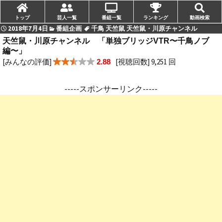
トップ
芸人一覧
番組一覧
ランキング
動画検索
2018年7月4日
番組企画
千鳥 天竺鼠 天竺鼠・川原チャンネル
天竺鼠・川原チャンネル 「単独ブリッジVTR〜千鳥ノブ
編〜」
[みんなの評価]
[視聴回数] 9,251 回
2.88
-----スポンサーリンク-----