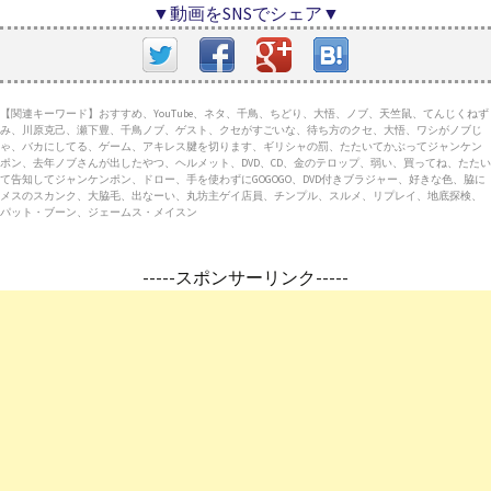
▼動画をSNSでシェア▼
【関連キーワード】おすすめ、YouTube、ネタ、千鳥、ちどり、大悟、ノブ、天竺鼠、てんじくねず
み、川原克己、瀬下豊、千鳥ノブ、ゲスト、クセがすごいな、待ち方のクセ、大悟、ワシがノブじ
ゃ、バカにしてる、ゲーム、アキレス腱を切ります、ギリシャの罰、たたいてかぶってジャンケン
ポン、去年ノブさんが出したやつ、ヘルメット、DVD、CD、金のテロップ、弱い、買ってね、たたい
て告知してジャンケンポン、ドロー、手を使わずにGOGOGO、DVD付きブラジャー、好きな色、脇に
メスのスカンク、大脇毛、出なーい、丸坊主ゲイ店員、チンプル、スルメ、リプレイ、地底探検、
パット・ブーン、ジェームス・メイスン
-----スポンサーリンク-----