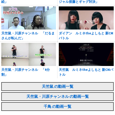
絵」
ジャル後藤とギャグ対決」
天竺鼠・川原チャンネル 「だるま
ダイアン ルミネtheよしもと 新CM
さんが転んだ」
バトル
天竺鼠・川原チャンネル 「4分
天竺鼠 ルミネtheよしもと 新CMバ
割」
トル
天竺鼠 の動画一覧
天竺鼠・川原チャンネル の動画一覧
千鳥 の動画一覧