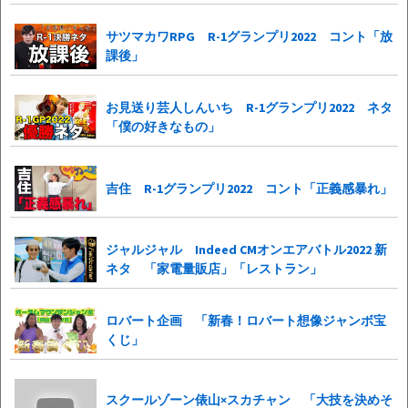
サツマカワRPG R-1グランプリ2022 コント「放
課後」
お見送り芸人しんいち R-1グランプリ2022 ネタ
「僕の好きなもの」
吉住 R-1グランプリ2022 コント「正義感暴れ」
ジャルジャル Indeed CMオンエアバトル2022 新
ネタ 「家電量販店」「レストラン」
ロバート企画 「新春！ロバート想像ジャンボ宝
くじ」
スクールゾーン俵山×スカチャン 「大技を決めそ