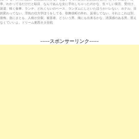
率、わかってるだけだと駄目、なんであんな女に手出しちゃったのかな、生々しい発言、受付け、
派遣、軽く食事、ランチ、どれくらいのペース、ランダムにしといたほうがバレない、ホテル、目
的変わってない、浮気の仕方学ぼうをしてる、歌舞伎町の外れ、反省してない、それとこれは別、
後悔、急にまとも、人格が分裂、被害者、どういう男、俺にも出来るかな、清潔感のある男、答え
なくていいよ、ドリーム東西ネタ合戦
-----スポンサーリンク-----