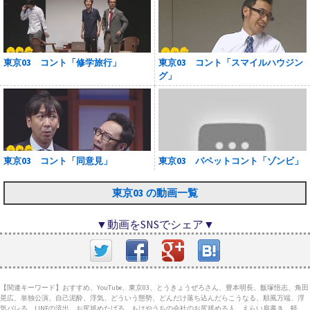
東京03 コント「修学旅行」
東京03 コント「スマイルハウジン
グ」
東京03 コント「同意見」
東京03 パペットコント「ゾンビ」
東京03 の動画一覧
▼動画をSNSでシェア▼
【関連キーワード】おすすめ、YouTube、東京03、とうきょうぜろさん、豊本明長、飯塚悟志、角田
晃広、単独公演、自己泥酔、浮気、どういう態勢、どんだけ落ち込んだらこうなる、順風万端、浮
気バレる、LINEの流出、お尻舐めたげる、もはやうちの会社のお尻舐める人、えらい肩書き、軽