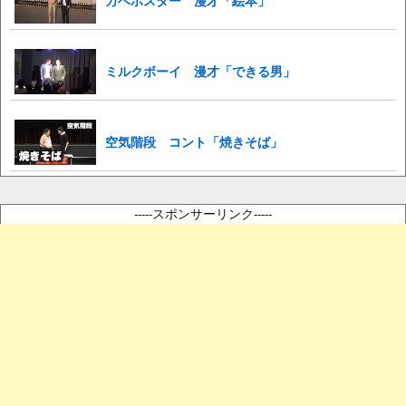
カベポスター 漫才「絵本」
ミルクボーイ 漫才「できる男」
空気階段 コント「焼きそば」
-----スポンサーリンク-----