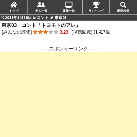
トップ
芸人一覧
番組一覧
ランキング
動画検索
2019年5月10日
コント
東京03
東京03 コント「トヨモトのアレ」
[みんなの評価]
[視聴回数] 31,417 回
3.23
-----スポンサーリンク-----