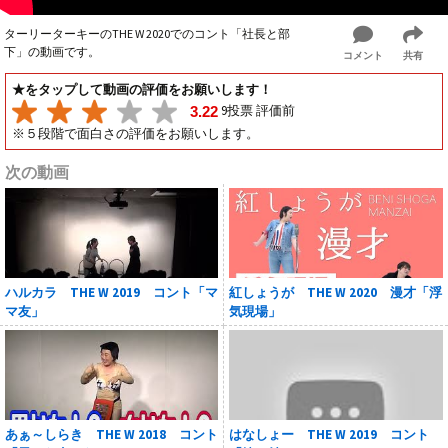
ターリーターキーのTHE W 2020でのコント「社長と部
下」の動画です。
コメント
共有
★をタップして動画の評価をお願いします！
9投票 評価前
3.22
※５段階で面白さの評価をお願いします。
次の動画
ハルカラ THE W 2019 コント「マ
紅しょうが THE W 2020 漫才「浮
マ友」
気現場」
あぁ～しらき THE W 2018 コント
はなしょー THE W 2019 コント