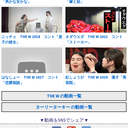
「男かな女かな」
「嫁と姑」
ニッチェ THE W 2018 コント「息
オダウエダ THE W 2021 コント
子の彼女」
「ストーカー」
はなしょー THE W 2017 コント
紅しょうが THE W 2020 漫才「美
「恋愛相談」
容院」
THE W の動画一覧
ターリーターキー の動画一覧
▼動画をSNSでシェア▼