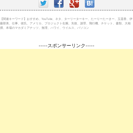
【関連キーワード】おすすめ、YouTube、ネタ、ターリーターキー、たーりーたーきー、玉遥香、伊
藤那美、仕事、彼氏、アメリカ、プロジェクト右腕、失敗、謝罪、飛行機、チケット、書類、大相
撲、本場のマカダミアナッツ、無理、ハワイ、ウイルス、パソコン
-----スポンサーリンク-----