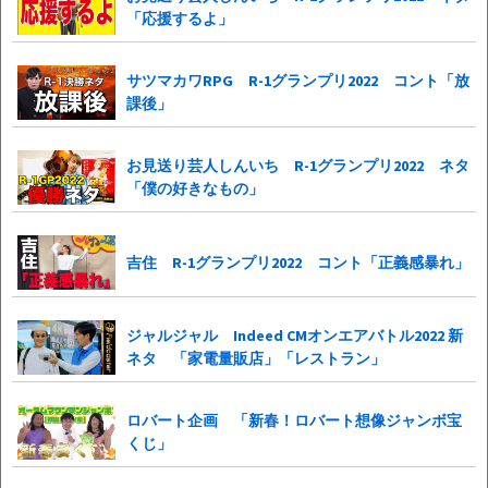
「応援するよ」
サツマカワRPG R-1グランプリ2022 コント「放
課後」
お見送り芸人しんいち R-1グランプリ2022 ネタ
「僕の好きなもの」
吉住 R-1グランプリ2022 コント「正義感暴れ」
ジャルジャル Indeed CMオンエアバトル2022 新
ネタ 「家電量販店」「レストラン」
ロバート企画 「新春！ロバート想像ジャンボ宝
くじ」