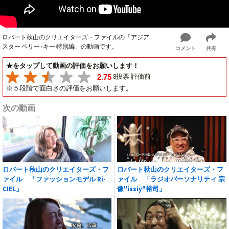
ロバート秋山のクリエイターズ・ファイルの「アジア
スター ペリー･キー 特別編」の動画です。
コメント
共有
★をタップして動画の評価をお願いします！
8投票 評価前
2.75
※５段階で面白さの評価をお願いします。
次の動画
ロバート秋山のクリエイターズ・フ
ロバート秋山のクリエイターズ・フ
ァイル 「ファッションモデル Ri-
ァイル 「ラジオパーソナリティ 宗
CIEL」
像"issiy"裕司」