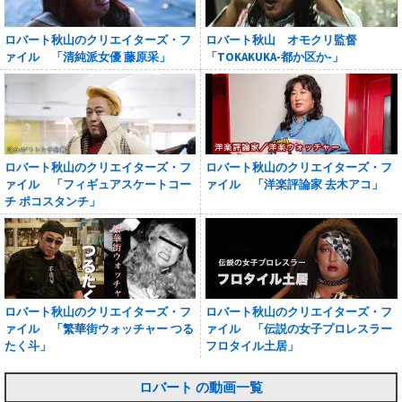
ロバート秋山のクリエイターズ・フ
ロバート秋山 オモクリ監督
ァイル 「清純派女優 藤原采」
「TOKAKUKA-都か区か-」
ロバート秋山のクリエイターズ・フ
ロバート秋山のクリエイターズ・フ
ァイル 「フィギュアスケートコー
ァイル 「洋楽評論家 去木アコ」
チ ポコスタンチ」
ロバート秋山のクリエイターズ・フ
ロバート秋山のクリエイターズ・フ
ァイル 「繁華街ウォッチャー つる
ァイル 「伝説の女子プロレスラー
たく斗」
フロタイル土居」
ロバート の動画一覧