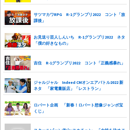
サツマカワRPG R-1グランプリ2022 コント「放
課後」
お見送り芸人しんいち R-1グランプリ2022 ネタ
「僕の好きなもの」
吉住 R-1グランプリ2022 コント「正義感暴れ」
ジャルジャル Indeed CMオンエアバトル2022 新
ネタ 「家電量販店」「レストラン」
ロバート企画 「新春！ロバート想像ジャンボ宝
くじ」