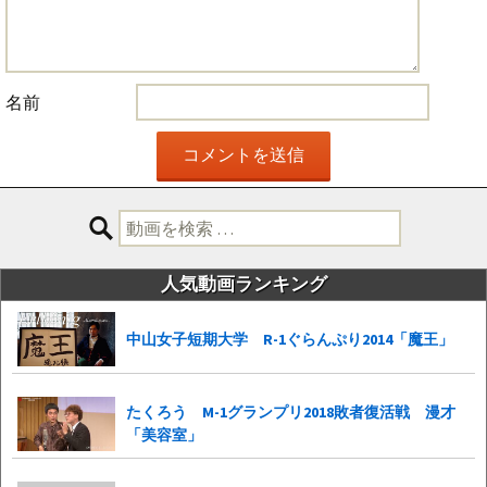
名前
検
索:
人気動画ランキング
中山女子短期大学 R-1ぐらんぷり2014「魔王」
たくろう M-1グランプリ2018敗者復活戦 漫才
「美容室」