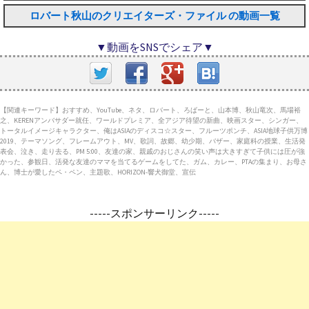
ロバート秋山のクリエイターズ・ファイル の動画一覧
▼動画をSNSでシェア▼
【関連キーワード】おすすめ、YouTube、ネタ、ロバート、ろばーと、山本博、秋山竜次、馬場裕
之、KERENアンバサダー就任、ワールドプレミア、全アジア待望の新曲、映画スター、シンガー、
トータルイメージキャラクター、俺はASIAのディスコ☆スター、フルーツポンチ、ASIA地球子供万博
2019、テーマソング、フレームアウト、MV、歌詞、故郷、幼少期、バザー、家庭科の授業、生活発
表会、泣き、走り去る、PM 5:00、友達の家、親戚のおじさんの笑い声は大きすぎて子供には圧が強
かった、参観日、活発な友達のママを当てるゲームをしてた、ガム、カレー、PTAの集まり、お母さ
ん、博士が愛したペ・ペン、主題歌、HORIZON-響犬御堂、宣伝
-----スポンサーリンク-----