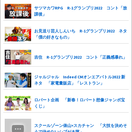
サツマカワRPG R-1グランプリ2022 コント「放
課後」
お見送り芸人しんいち R-1グランプリ2022 ネタ
「僕の好きなもの」
吉住 R-1グランプリ2022 コント「正義感暴れ」
ジャルジャル Indeed CMオンエアバトル2022 新
ネタ 「家電量販店」「レストラン」
ロバート企画 「新春！ロバート想像ジャンボ宝
くじ」
スクールゾーン俵山×スカチャン 「大技を決めそ
うで決めないシブがき隊」