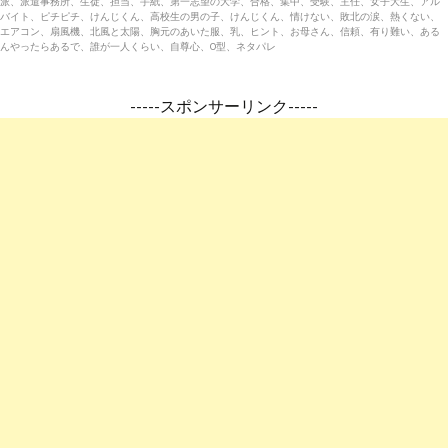
派、派遣事務所、生徒、担当、手紙、第一志望の大学、合格、集中、受験、主任、女子大生、アル
バイト、ピチピチ、けんじくん、高校生の男の子、けんじくん、情けない、敗北の涙、熱くない、
エアコン、扇風機、北風と太陽、胸元のあいた服、乳、ヒント、お母さん、信頼、有り難い、ある
んやったらあるで、誰が一人くらい、自尊心、O型、ネタパレ
-----スポンサーリンク-----