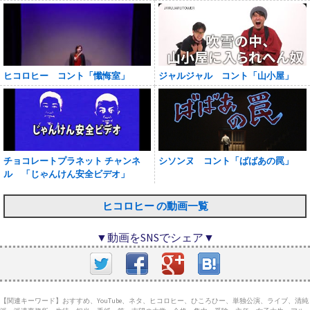
ヒコロヒー コント「懺悔室」
ジャルジャル コント「山小屋」
チョコレートプラネット チャンネ
シソンヌ コント「ばばあの罠」
ル 「じゃんけん安全ビデオ」
ヒコロヒー の動画一覧
▼動画をSNSでシェア▼
【関連キーワード】おすすめ、YouTube、ネタ、ヒコロヒー、ひころひー、単独公演、ライブ、清純