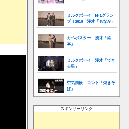
ミルクボーイ M-1グラン
プリ2019 漫才「もなか」
カベポスター 漫才「絵
本」
ミルクボーイ 漫才「でき
る男」
空気階段 コント「焼きそ
ば」
-----スポンサーリンク-----