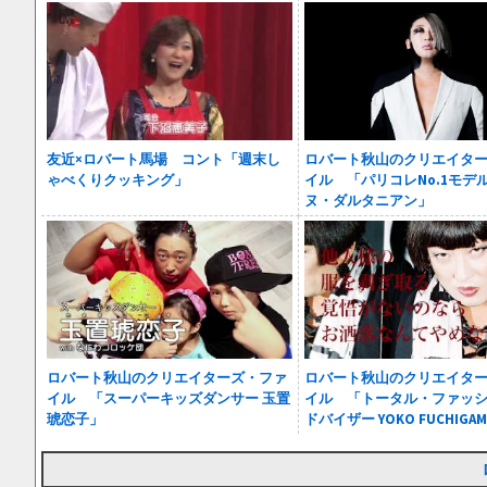
友近×ロバート馬場 コント「週末し
ロバート秋山のクリエイタ
ゃべくりクッキング」
イル 「パリコレNo.1モデ
ヌ・ダルタニアン」
ロバート秋山のクリエイターズ・ファ
ロバート秋山のクリエイタ
イル 「スーパーキッズダンサー 玉置
イル 「トータル・ファッ
琥恋子」
ドバイザー YOKO FUCHIGAM