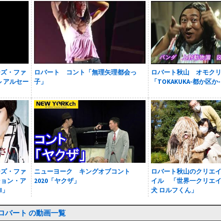
ーズ・ファ
ロバート コント「無理矢理都会っ
ロバート秋山 オモク
ル アルセー
子」
「TOKAKUKA-都か区か
ーズ・ファ
ニューヨーク キングオブコント
ロバート秋山のクリエ
ション・ア
2020「ヤクザ」
イル 「世界一クリエ
I」
犬 ロルフくん」
ロバート の動画一覧