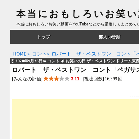
本当におもしろいお笑い
本当におもしろいお笑い動画をYouTubeなどから厳選してまとめ
コ
トップ
芸人50音順
ン
テ
あ行
HOME
»
コント
»
ロバート ザ・ベストワン コント「
ン
2020年9月26日
コント
お笑いの日 ザ・ベストワン ドリーム東
ツ
か行
ロバート ザ・ベストワン コント「ペガサ
へ
さ行
[みんなの評価]
[視聴回数] 16,399 回
3.11
移
動
た行
--
な行
は行
ま行