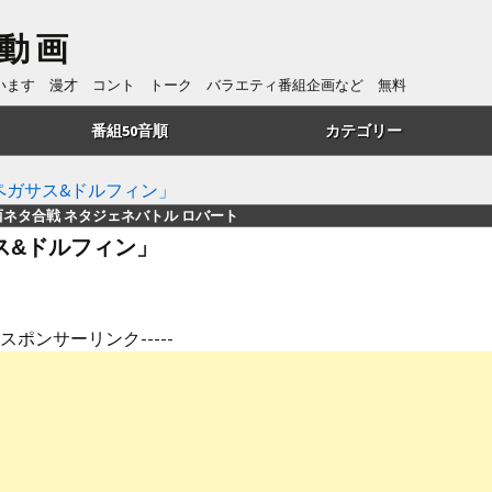
動画
ています 漫才 コント トーク バラエティ番組企画など 無料
番組50音順
カテゴリー
あ行
トーク
ペガサス&ドルフィン」
西ネタ合戦 ネタジェネバトル ロバート
か行
漫才
ス&ドルフィン」
さ行
コント
た行
番組企画
---スポンサーリンク-----
は行
歌・リズムネタ
や行
漫談
ら行
ものまね