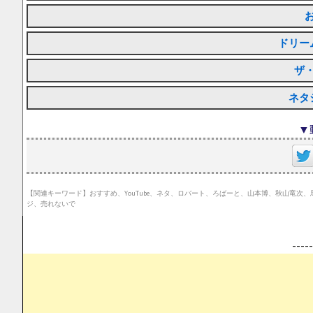
ドリー
ザ
ネタ
▼
【関連キーワード】おすすめ、YouTube、ネタ、ロバート、ろばーと、山本博、秋山竜
ジ、売れないで
--