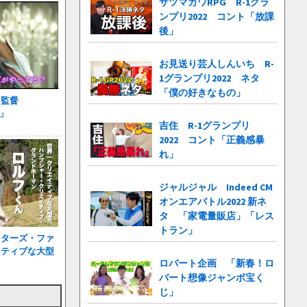
サツマカワRPG R-1グラ
ンプリ2022 コント「放課
後」
お見送り芸人しんいち R-
1グランプリ2022 ネタ
「僕の好きなもの」
リ監督
-」
吉住 R-1グランプリ
2022 コント「正義感暴
れ」
ジャルジャル Indeed CM
オンエアバトル2022 新ネ
タ 「家電量販店」「レス
トラン」
イターズ・ファ
イティブな大型
ロバート企画 「新春！ロ
バート想像ジャンボ宝く
じ」