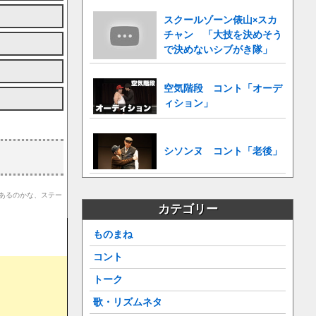
スクールゾーン俵山×スカ
チャン 「大技を決めそう
で決めないシブがき隊」
空気階段 コント「オーデ
ィション」
シソンヌ コント「老後」
てあるのかな、ステー
カテゴリー
ものまね
コント
トーク
歌・リズムネタ