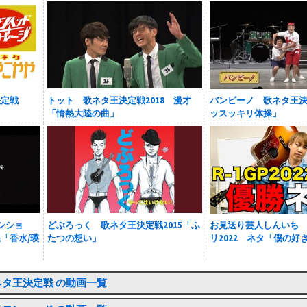
決定戦
トット 歌ネタ王決定戦2018 漫才
バンビーノ 歌ネタ王決定
「情熱大陸の曲」
ッスッキリ体操」
シショ
どぶろっく 歌ネタ王決定戦2015「ふ
お見送り芸人しんいち 
「香水/瑛
たつの想い」
リ2022 ネタ「僕の好
ネタ王決定戦 の動画一覧