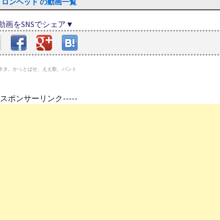
イロンヘッド の動画一覧
動画をSNSでシェア▼
歌ネタ、かっとばせ、ええ歌、バント
---スポンサーリンク-----