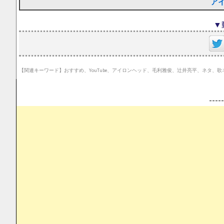
ア
▼
【関連キーワード】おすすめ、YouTube、アイロンヘッド、毛利雅俊、辻井亮平、ネタ、
--