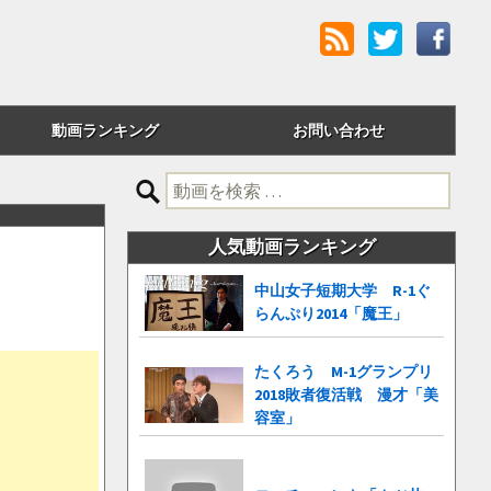
動画ランキング
お問い合わせ
評価順
検
索:
24時間アクセス
人気動画ランキング
週間アクセス
中山女子短期大学 R-1ぐ
らんぷり2014「魔王」
月間アクセス
累計アクセス
たくろう M-1グランプリ
2018敗者復活戦 漫才「美
容室」