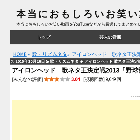
本当におもしろいお笑い
本当におもしろいお笑い動画をYouTubeなどから厳選してまとめ
コ
トップ
芸人50音順
ン
テ
あ行
HOME
»
歌・リズムネタ
»
アイロンヘッド 歌ネタ王決定
ン
2015年10月26日
歌・リズムネタ
アイロンヘッド 歌ネタ王決定
ツ
か行
アイロンヘッド 歌ネタ王決定戦2013「野
へ
さ行
[みんなの評価]
[視聴回数] 9,649 回
3.04
移
動
た行
--
な行
は行
ま行