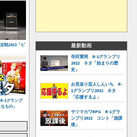
戦2013「ピ
最新動画
寺田寛明 R-1グランプリ
2022 ネタ「始まりの歴
史」
お見送り芸人しんいち R-
1グランプリ2022 ネタ
「応援するよ」
R-1グランプ
きなもの」
サツマカワRPG R-1グラ
ンプリ2022 コント「放課
後」