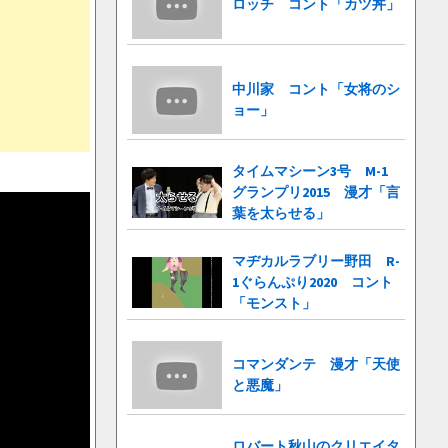
ロッチ コント「カツ丼」
中川家 コント「女将のシ
ョー」
タイムマシーン3号 M-1
グランプリ2015 漫才「言
葉を太らせる」
マヂカルラブリー野田 R-
1ぐらんぷり2020 コント
「モンスト」
コマンダンテ 漫才「天使
と悪魔」
ロバート秋山のクリエイタ