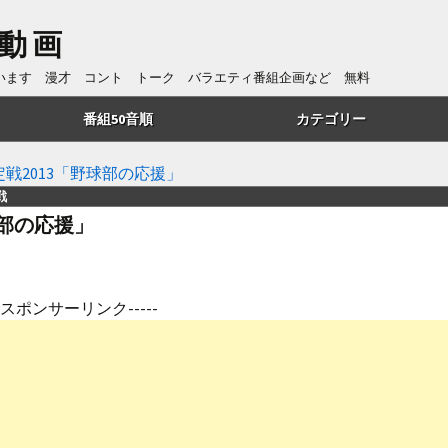
動画
ています 漫才 コント トーク バラエティ番組企画など 無料
番組50音順
カテゴリー
あ行
トーク
戦2013「野球部の応援」
戦
か行
漫才
球部の応援」
さ行
コント
た行
番組企画
---スポンサーリンク-----
は行
歌・リズムネタ
や行
漫談
ら行
ものまね