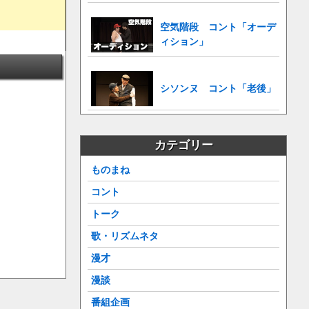
空気階段 コント「オーデ
ィション」
シソンヌ コント「老後」
カテゴリー
ものまね
コント
トーク
歌・リズムネタ
漫才
漫談
番組企画