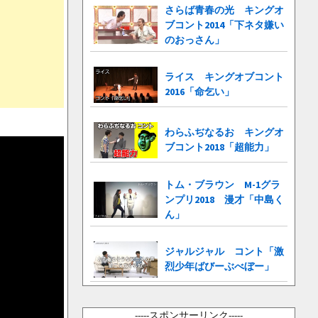
さらば青春の光 キングオ
ブコント2014「下ネタ嫌い
のおっさん」
ライス キングオブコント
2016「命乞い」
わらふぢなるお キングオ
ブコント2018「超能力」
トム・ブラウン M-1グラ
ンプリ2018 漫才「中島く
ん」
ジャルジャル コント「激
烈少年ばびーぶべぼー」
-----スポンサーリンク-----