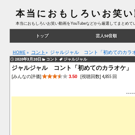
本当におもしろいお笑い
本当におもしろいお笑い動画をYouTubeなどから厳選してまとめ
コ
トップ
芸人50音順
ン
テ
あ行
HOME
»
コント
»
ジャルジャル コント「初めてのカラ
ン
2020年3月20日
コント
ジャルジャル
ツ
か行
ジャルジャル コント「初めてのカラオケ」
へ
さ行
[みんなの評価]
[視聴回数] 4,855 回
3.50
移
動
た行
--
な行
は行
ま行