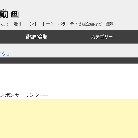
動画
ています 漫才 コント トーク バラエティ番組企画など 無料
番組50音順
カテゴリー
あ行
トーク
オケ」
か行
漫才
さ行
コント
た行
番組企画
---スポンサーリンク-----
は行
歌・リズムネタ
や行
漫談
ら行
ものまね