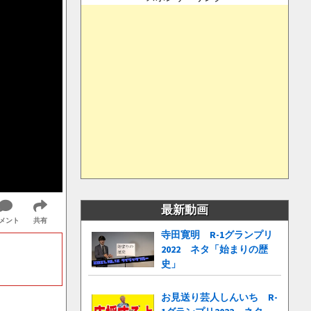
最新動画
メント
共有
寺田寛明 R-1グランプリ
2022 ネタ「始まりの歴
史」
お見送り芸人しんいち R-