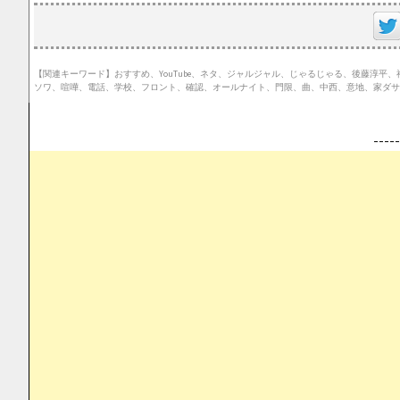
【関連キーワード】おすすめ、YouTube、ネタ、ジャルジャル、じゃるじゃる、後藤淳
ソワ、喧嘩、電話、学校、フロント、確認、オールナイト、門限、曲、中西、意地、家ダサ
--