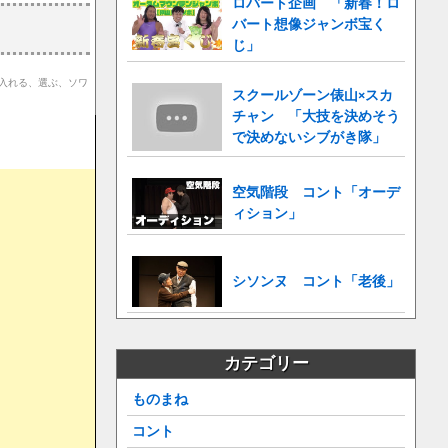
ロバート企画 「新春！ロ
バート想像ジャンボ宝く
じ」
、入れる、選ぶ、ソワ
スクールゾーン俵山×スカ
チャン 「大技を決めそう
で決めないシブがき隊」
空気階段 コント「オーデ
ィション」
シソンヌ コント「老後」
カテゴリー
ものまね
コント