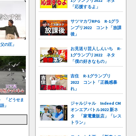
1グランプリ2022 ネタ
「応援するよ」
サツマカワRPG R-1グラ
ンプリ2022 コント「放課
後」
「父の圧」
お見送り芸人しんいち R-
1グランプリ2022 ネタ
「僕の好きなもの」
吉住 R-1グランプリ
2022 コント「正義感暴
れ」
ル 「どうせま
ジャルジャル Indeed CM
物語」
オンエアバトル2022 新ネ
タ 「家電量販店」「レス
トラン」