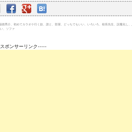
平、福徳秀介、初めてカラオケ行く奴、誰と、部屋、どっちでもいい、いろいろ、校長先生、誤魔化し
い、ソファ
---スポンサーリンク-----