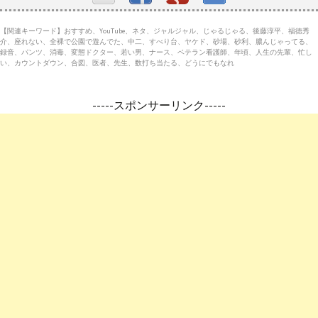
【関連キーワード】おすすめ、YouTube、ネタ、ジャルジャル、じゃるじゃる、後藤淳平、福徳秀
介、座れない、全裸で公園で遊んでた、中二、すべり台、ヤケド、砂場、砂利、膿んじゃってる、
録音、パンツ、消毒、変態ドクター、若い男、ナース、ベテラン看護師、年頃、人生の先輩、忙し
い、カウントダウン、合図、医者、先生、数打ち当たる、どうにでもなれ
-----スポンサーリンク-----