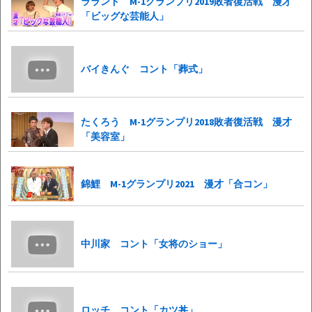
ラランド M-1グランプリ2019敗者復活戦 漫才
「ビッグな芸能人」
バイきんぐ コント「葬式」
たくろう M-1グランプリ2018敗者復活戦 漫才
「美容室」
錦鯉 M-1グランプリ2021 漫才「合コン」
中川家 コント「女将のショー」
ロッチ コント「カツ丼」