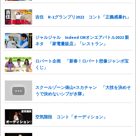
吉住 R-1グランプリ2022 コント「正義感暴れ」
ジャルジャル Indeed CMオンエアバトル2022 新
ネタ 「家電量販店」「レストラン」
ロバート企画 「新春！ロバート想像ジャンボ宝
くじ」
スクールゾーン俵山×スカチャン 「大技を決めそ
うで決めないシブがき隊」
空気階段 コント「オーディション」