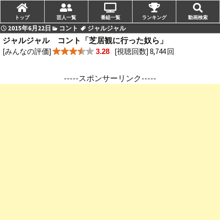
トップ
芸人一覧
番組一覧
ランキング
動画検索
2015年6月22日
コント
ジャルジャル
ジャルジャル コント「芝居観に行った奴ら」
[みんなの評価]
[視聴回数] 8,744 回
3.28
-----スポンサーリンク-----