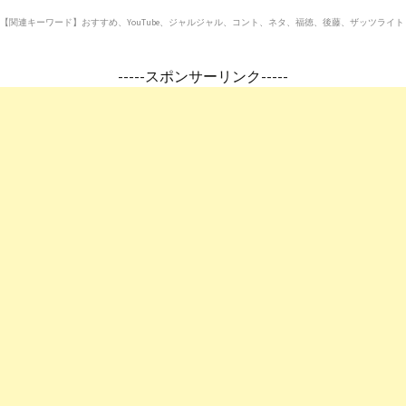
【関連キーワード】おすすめ、YouTube、ジャルジャル、コント、ネタ、福徳、後藤、ザッツライト
-----スポンサーリンク-----