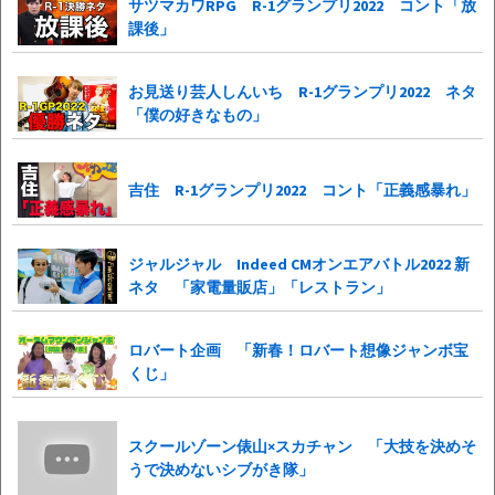
サツマカワRPG R-1グランプリ2022 コント「放
課後」
お見送り芸人しんいち R-1グランプリ2022 ネタ
「僕の好きなもの」
吉住 R-1グランプリ2022 コント「正義感暴れ」
ジャルジャル Indeed CMオンエアバトル2022 新
ネタ 「家電量販店」「レストラン」
ロバート企画 「新春！ロバート想像ジャンボ宝
くじ」
スクールゾーン俵山×スカチャン 「大技を決めそ
うで決めないシブがき隊」