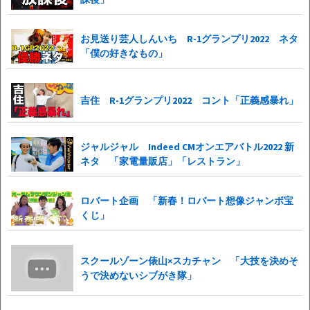
お見送り芸人しんいち R-1グランプリ2022 ネタ
「僕の好きなもの」
吉住 R-1グランプリ2022 コント「正義感暴れ」
ジャルジャル Indeed CMオンエアバトル2022 新
ネタ 「家電量販店」「レストラン」
ロバート企画 「新春！ロバート想像ジャンボ宝
くじ」
スクールゾーン俵山×スカチャン 「大技を決めそ
うで決めないシブがき隊」