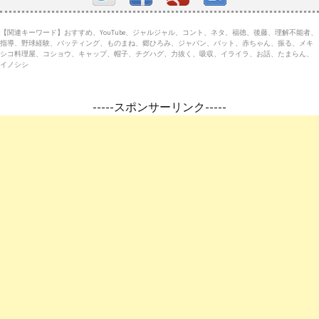
【関連キーワード】おすすめ、YouTube、ジャルジャル、コント、ネタ、福徳、後藤、理解不能者、
指導、野球経験、バッティング、ものまね、郷ひろみ、ジャパン、バット、赤ちゃん、振る、メキ
シコ料理屋、コショウ、キャップ、帽子、チグハグ、力抜く、吸収、イライラ、お話、たまらん、
イノシシ
-----スポンサーリンク-----