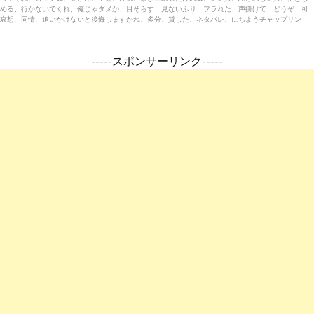
める、行かないでくれ、俺じゃダメか、目そらす、見ないふり、フラれた、声掛けて、どうぞ、可
哀想、同情、追いかけないと後悔しますかね、多分、貸した、ネタパレ、にちようチャップリン
-----スポンサーリンク-----