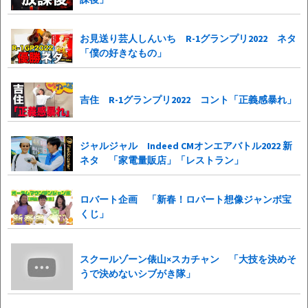
お見送り芸人しんいち R-1グランプリ2022 ネタ
「僕の好きなもの」
吉住 R-1グランプリ2022 コント「正義感暴れ」
ジャルジャル Indeed CMオンエアバトル2022 新
ネタ 「家電量販店」「レストラン」
ロバート企画 「新春！ロバート想像ジャンボ宝
くじ」
スクールゾーン俵山×スカチャン 「大技を決めそ
うで決めないシブがき隊」