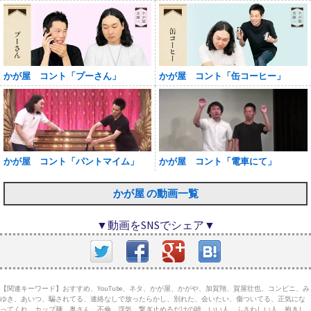
かが屋 コント「プーさん」
かが屋 コント「缶コーヒー」
かが屋 コント「パントマイム」
かが屋 コント「電車にて」
かが屋 の動画一覧
▼動画をSNSでシェア▼
【関連キーワード】おすすめ、YouTube、ネタ、かが屋、かがや、加賀翔、賀屋壮也、コンビニ、み
ゆき、あいつ、騙されてる、連絡なしで放ったらかし、別れた、会いたい、傷ついてる、正気にな
ってくれ、カップ麺、奥さん、不倫、浮気、繋ぎ止めるだけの嘘、いい人、ふさわしい人、抱きし