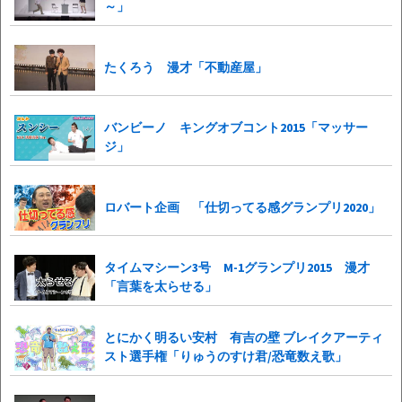
～」
たくろう 漫才「不動産屋」
バンビーノ キングオブコント2015「マッサー
ジ」
ロバート企画 「仕切ってる感グランプリ2020」
タイムマシーン3号 M-1グランプリ2015 漫才
「言葉を太らせる」
とにかく明るい安村 有吉の壁 ブレイクアーティ
スト選手権「りゅうのすけ君/恐竜数え歌」