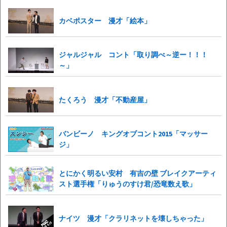
カベポスター 漫才「絵本」
ジャルジャル コント「取り調べ～逆ー！！！
～」
たくろう 漫才「不動産屋」
バンビーノ キングオブコント2015「マッサー
ジ」
とにかく明るい安村 有吉の壁 ブレイクアーティ
スト選手権「りゅうのすけ君/恐竜数え歌」
ナイツ 漫才「クラリネットを壊しちゃった」