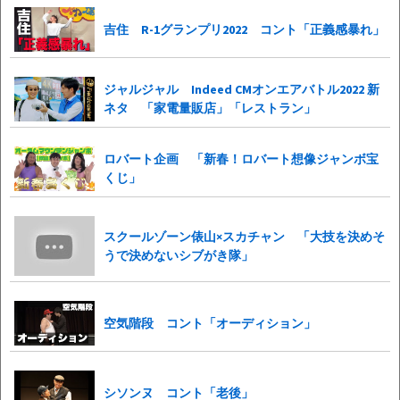
吉住 R-1グランプリ2022 コント「正義感暴れ」
ジャルジャル Indeed CMオンエアバトル2022 新
ネタ 「家電量販店」「レストラン」
ロバート企画 「新春！ロバート想像ジャンボ宝
くじ」
スクールゾーン俵山×スカチャン 「大技を決めそ
うで決めないシブがき隊」
空気階段 コント「オーディション」
シソンヌ コント「老後」