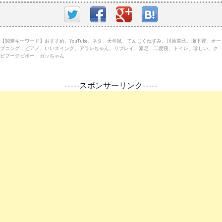
【関連キーワード】おすすめ、YouTube、ネタ、天竺鼠、てんじくねずみ、川原克己、瀬下豊、オー
プニング、ピアノ、いいスイング、アラレちゃん、リプレイ、素足、二度寝、トイレ、珍しい、ク
ピプークピポー、ガッちゃん
-----スポンサーリンク-----