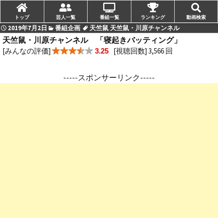
トップ
芸人一覧
番組一覧
ランキング
動画検索
2019年7月2日
番組企画
天竺鼠 天竺鼠・川原チャンネル
天竺鼠・川原チャンネル 「寝起きバッティング」
[みんなの評価]
[視聴回数] 3,566 回
3.25
-----スポンサーリンク-----