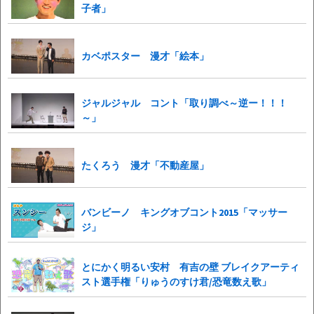
子者」
カベポスター 漫才「絵本」
ジャルジャル コント「取り調べ～逆ー！！！
～」
たくろう 漫才「不動産屋」
バンビーノ キングオブコント2015「マッサー
ジ」
とにかく明るい安村 有吉の壁 ブレイクアーティ
スト選手権「りゅうのすけ君/恐竜数え歌」