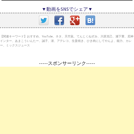
▼動画をSNSでシェア▼
【関連キーワード】おすすめ、YouTube、ネタ、天竺鼠、てんじくねずみ、川原克己、瀬下豊、尼神
インター、あまこういんたー、誠子、渚、アテレコ、生姜焼き、ひき肉にしてやんよ、能力、カレ
ー、ミックスジュース
-----スポンサーリンク-----