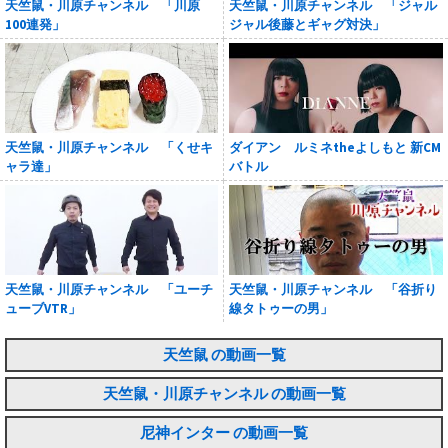
天竺鼠・川原チャンネル 「川原
天竺鼠・川原チャンネル 「ジャル
100連発」
ジャル後藤とギャグ対決」
天竺鼠・川原チャンネル 「くせキ
ダイアン ルミネtheよしもと 新CM
ャラ達」
バトル
天竺鼠・川原チャンネル 「ユーチ
天竺鼠・川原チャンネル 「谷折り
ューブVTR」
線タトゥーの男」
天竺鼠 の動画一覧
天竺鼠・川原チャンネル の動画一覧
尼神インター の動画一覧