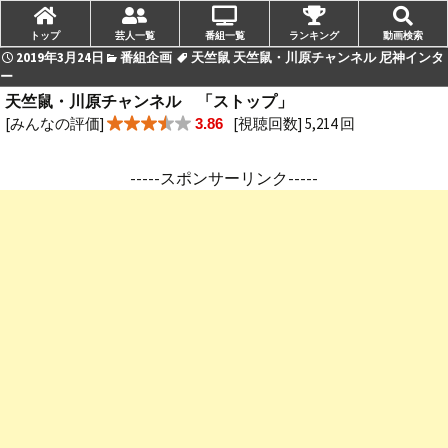
トップ
芸人一覧
番組一覧
ランキング
動画検索
2019年3月24日
番組企画
天竺鼠 天竺鼠・川原チャンネル 尼神インタ
ー
天竺鼠・川原チャンネル 「ストップ」
[みんなの評価]
[視聴回数] 5,214 回
3.86
-----スポンサーリンク-----