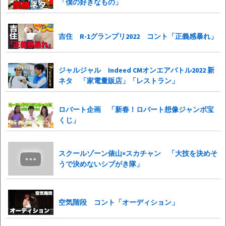
「僕の好きなもの」
吉住 R-1グランプリ2022 コント「正義感暴れ」
ジャルジャル Indeed CMオンエアバトル2022 新
ネタ 「家電量販店」「レストラン」
ロバート企画 「新春！ロバート想像ジャンボ宝
くじ」
スクールゾーン俵山×スカチャン 「大技を決めそ
うで決めないシブがき隊」
空気階段 コント「オーディション」