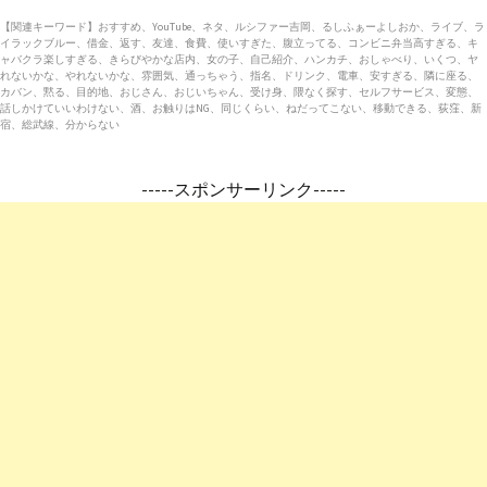
【関連キーワード】おすすめ、YouTube、ネタ、ルシファー吉岡、るしふぁーよしおか、ライブ、ラ
イラックブルー、借金、返す、友達、食費、使いすぎた、腹立ってる、コンビニ弁当高すぎる、キ
ャバクラ楽しすぎる、きらびやかな店内、女の子、自己紹介、ハンカチ、おしゃべり、いくつ、ヤ
れないかな、やれないかな、雰囲気、通っちゃう、指名、ドリンク、電車、安すぎる、隣に座る、
カバン、黙る、目的地、おじさん、おじいちゃん、受け身、隈なく探す、セルフサービス、変態、
話しかけていいわけない、酒、お触りはNG、同じくらい、ねだってこない、移動できる、荻窪、新
宿、総武線、分からない
-----スポンサーリンク-----