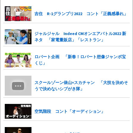
吉住 R-1グランプリ2022 コント「正義感暴れ」
ジャルジャル Indeed CMオンエアバトル2022 新
ネタ 「家電量販店」「レストラン」
ロバート企画 「新春！ロバート想像ジャンボ宝
くじ」
スクールゾーン俵山×スカチャン 「大技を決めそ
うで決めないシブがき隊」
空気階段 コント「オーディション」