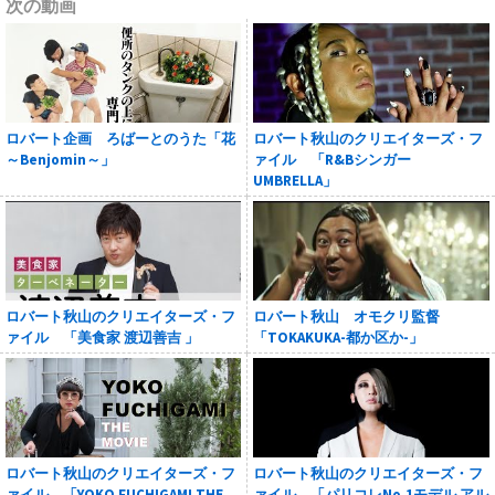
次の動画
ロバート企画 ろばーとのうた「花
ロバート秋山のクリエイターズ・フ
～Benjomin～」
ァイル 「R&Bシンガー
UMBRELLA」
ロバート秋山のクリエイターズ・フ
ロバート秋山 オモクリ監督
ァイル 「美食家 渡辺善吉 」
「TOKAKUKA-都か区か-」
ロバート秋山のクリエイターズ・フ
ロバート秋山のクリエイターズ・フ
ァイル 「YOKO FUCHIGAMI THE
ァイル 「パリコレNo.1モデル アル