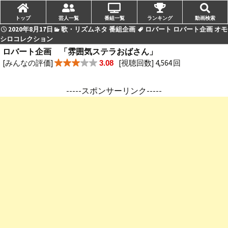
トップ
芸人一覧
番組一覧
ランキング
動画検索
2020年8月17日
歌・リズムネタ 番組企画
ロバート ロバート企画 オモ
シロコレクション
ロバート企画 「雰囲気ステラおばさん」
[みんなの評価]
[視聴回数] 4,564 回
3.08
-----スポンサーリンク-----