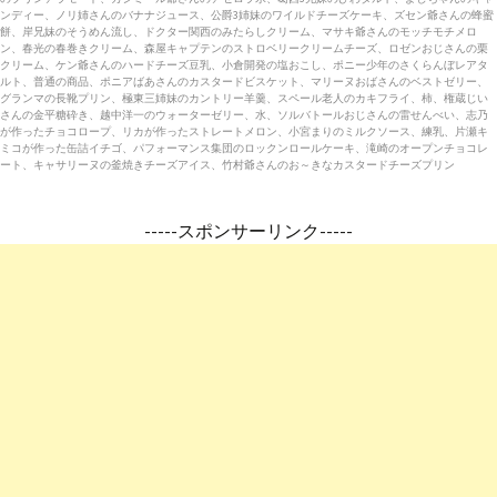
ンディー、ノリ姉さんのバナナジュース、公爵3姉妹のワイルドチーズケーキ、ズセン爺さんの蜂蜜
餅、岸兄妹のそうめん流し、ドクター関西のみたらしクリーム、マサキ爺さんのモッチモチメロ
ン、春光の春巻きクリーム、森屋キャプテンのストロベリークリームチーズ、ロゼンおじさんの栗
クリーム、ケン爺さんのハードチーズ豆乳、小倉開発の塩おこし、ポニー少年のさくらんぼレアタ
ルト、普通の商品、ポニアばあさんのカスタードビスケット、マリーヌおばさんのベストゼリー、
グランマの長靴プリン、極東三姉妹のカントリー羊羹、スペール老人のカキフライ、柿、権蔵じい
さんの金平糖砕き、越中洋一のウォーターゼリー、水、ソルバトールおじさんの雷せんべい、志乃
が作ったチョコロープ、リカが作ったストレートメロン、小宮まりのミルクソース、練乳、片瀬キ
ミコが作った缶詰イチゴ、パフォーマンス集団のロックンロールケーキ、滝崎のオープンチョコレ
ート、キャサリーヌの釜焼きチーズアイス、竹村爺さんのお～きなカスタードチーズプリン
-----スポンサーリンク-----