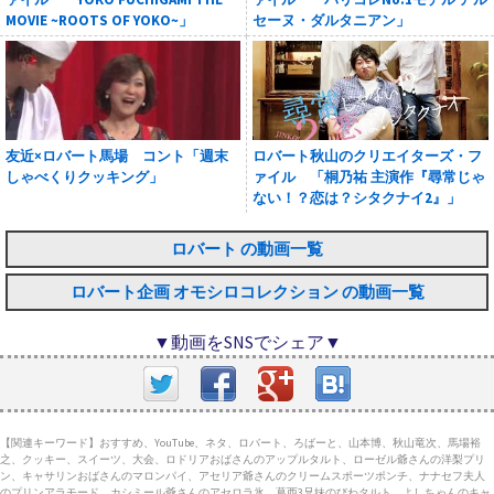
MOVIE ~ROOTS OF YOKO~」
セーヌ・ダルタニアン」
友近×ロバート馬場 コント「週末
ロバート秋山のクリエイターズ・フ
しゃべくりクッキング」
ァイル 「桐乃祐 主演作『尋常じゃ
ない！？恋は？シタクナイ2』」
ロバート の動画一覧
ロバート企画 オモシロコレクション の動画一覧
▼動画をSNSでシェア▼
【関連キーワード】おすすめ、YouTube、ネタ、ロバート、ろばーと、山本博、秋山竜次、馬場裕
之、クッキー、スイーツ、大会、ロドリアおばさんのアップルタルト、ローゼル爺さんの洋梨プリ
ン、キャサリンおばさんのマロンパイ、アセリア爺さんのクリームスポーツポンチ、ナナセフ夫人
のプリンアラモード、カシミール爺さんのアセロラ氷、葛西3兄妹のびわタルト、よしちゃんのキャ