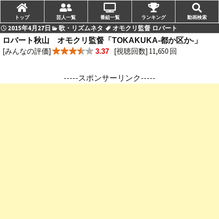
トップ
芸人一覧
番組一覧
ランキング
動画検索
2015年4月27日
歌・リズムネタ
オモクリ監督 ロバート
ロバート秋山 オモクリ監督「TOKAKUKA-都か区か-」
[みんなの評価]
[視聴回数] 11,650 回
3.37
-----スポンサーリンク-----