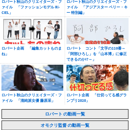
ロバート秋山のクリエイターズ・フ
ロバート秋山のクリエイターズ・フ
ァイル 「ファッションモデル Ri-
ァイル 「アジアスター ペリー・キ
CIEL」
ー 特別編」
ロバート企画 「編集カットものま
ロバート コント「文字の110番～
ね」
「阿部ひろし」を「山本博」に修正
できるのか!?～」
ロバート秋山のクリエイターズ・フ
ロバート企画 「仕切ってる感グラ
ァイル 「清純派女優 藤原采」
ンプリ2020」
ロバート の動画一覧
オモクリ監督 の動画一覧