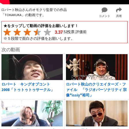
ロバート秋山さんのオモクリ監督での作品
「TOKAKUKA」の動画です。
コメント
共有
★をタップして動画の評価をお願いします！
52投票 評価前
3.37
※５段階で面白さの評価をお願いします。
次の動画
ロバート キングオブコント
ロバート秋山のクリエイターズ・フ
2008「トゥトゥトゥサークル」
ァイル 「ラジオパーソナリティ 宗
像"issiy"裕司」