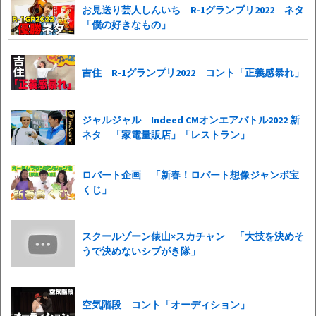
お見送り芸人しんいち R-1グランプリ2022 ネタ
「僕の好きなもの」
吉住 R-1グランプリ2022 コント「正義感暴れ」
ジャルジャル Indeed CMオンエアバトル2022 新
ネタ 「家電量販店」「レストラン」
ロバート企画 「新春！ロバート想像ジャンボ宝
くじ」
スクールゾーン俵山×スカチャン 「大技を決めそ
うで決めないシブがき隊」
空気階段 コント「オーディション」