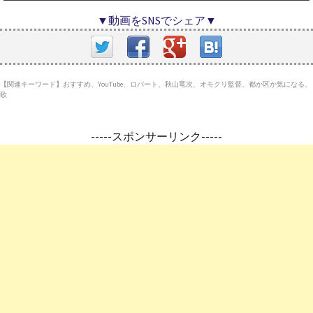
▼動画をSNSでシェア▼
【関連キーワード】おすすめ、YouTube、ロバート、秋山竜次、オモクリ監督、都か区か気になる、
歌
-----スポンサーリンク-----