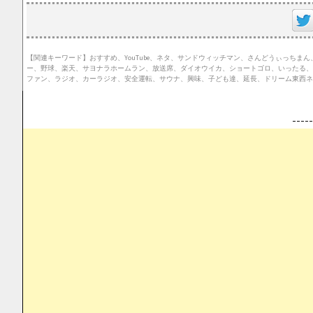
【関連キーワード】おすすめ、YouTube、ネタ、サンドウィッチマン、さんどうぃっち
ー、野球、楽天、サヨナラホームラン、放送席、ダイオウイカ、ショートゴロ、いったる、
ファン、ラジオ、カーラジオ、安全運転、サウナ、興味、子ども達、延長、ドリーム東西ネ
--