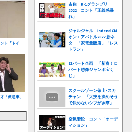
吉住 R-1グランプリ
2022 コント「正義感暴
れ」
ジャルジャル Indeed CM
オンエアバトル2022 新ネ
タ 「家電量販店」「レス
コント「トイ
トラン」
ロバート企画 「新春！ロ
バート想像ジャンボ宝く
じ」
スクールゾーン俵山×スカ
チャン 「大技を決めそう
漫才「救急車」
で決めないシブがき隊」
空気階段 コント「オーデ
ィション」