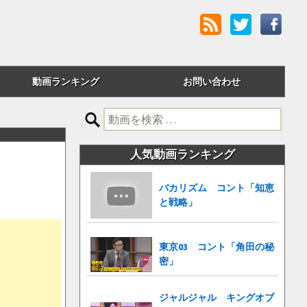
動画ランキング
お問い合わせ
評価順
検
索:
24時間アクセス
人気動画ランキング
週間アクセス
バカリズム コント「知恵
月間アクセス
と戦略」
累計アクセス
東京03 コント「角田の秘
密」
ジャルジャル キングオブ