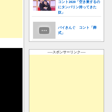
コント2020「空き巣するの
にタンバリン持ってきた
奴」
バイきんぐ コント「葬
式」
-----スポンサーリンク-----