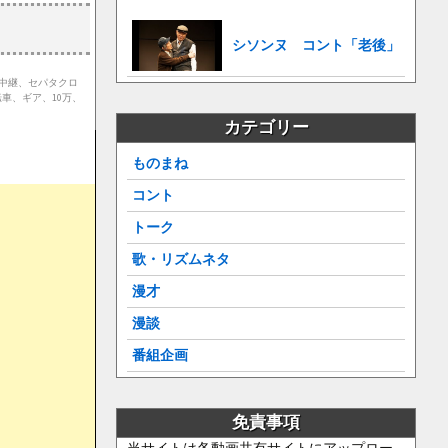
シソンヌ コント「老後」
ツ中継、セパタクロ
車、ギア、10万、
カテゴリー
ものまね
コント
トーク
歌・リズムネタ
漫才
漫談
番組企画
免責事項