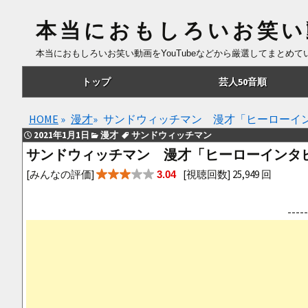
本当におもしろいお笑い
本当におもしろいお笑い動画をYouTubeなどから厳選してまとめ
コ
トップ
芸人50音順
ン
テ
あ行
HOME
»
漫才
»
サンドウィッチマン 漫才「ヒーローイ
ン
2021年1月1日
漫才
サンドウィッチマン
ツ
か行
サンドウィッチマン 漫才「ヒーローインタ
へ
さ行
[みんなの評価]
[視聴回数] 25,949 回
3.04
移
動
た行
--
な行
は行
ま行