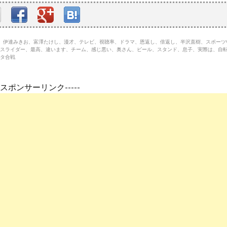
まん、伊達みきお、富澤たけし、漫才、テレビ、視聴率、ドラマ、恩返し、倍返し、半沢直樹、スポー
スライダー、最高、違います、チーム、感じ悪い、奥さん、ビール、スタンド、息子、実際は、自転
タ合戦
---スポンサーリンク-----