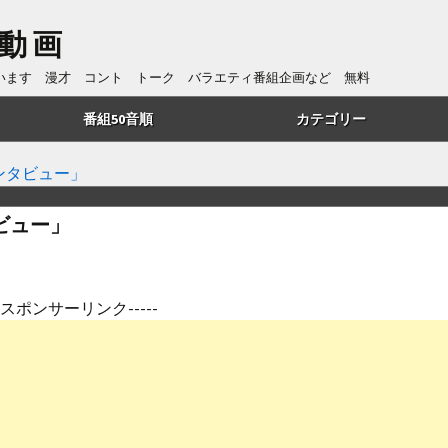
動画
ています 漫才 コント トーク バラエティ番組企画など 無料
番組50音順
カテゴリー
あ行
トーク
ンタビュー」
か行
漫才
ビュー」
さ行
コント
た行
番組企画
---スポンサーリンク-----
は行
歌・リズムネタ
や行
漫談
ら行
ものまね